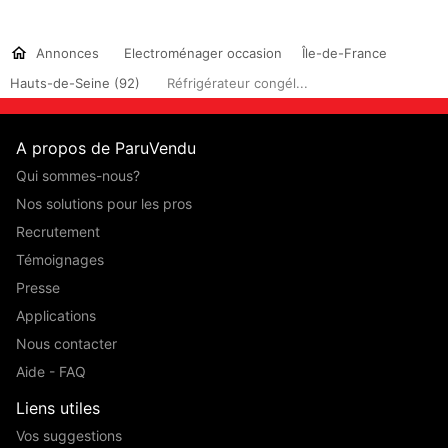
Annonces
Electroménager occasion
Île-de-France
Hauts-de-Seine (92)
Réfrigérateur congél...
A propos de ParuVendu
Qui sommes-nous?
Nos solutions pour les pros
Recrutement
Témoignages
Presse
Applications
Nous contacter
Aide - FAQ
Liens utiles
Vos suggestions