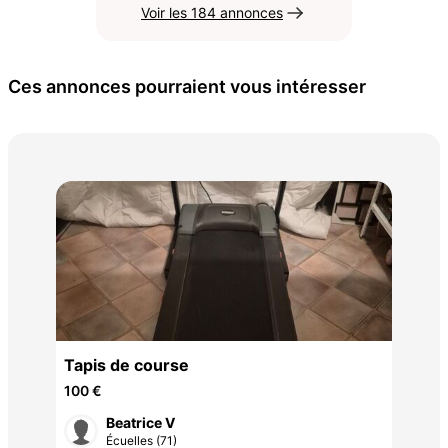
Voir les 184 annonces
Ces annonces pourraient vous intéresser
Sel
2 9
S
Tapis de course
100 €
Beatrice V
Écuelles (71)