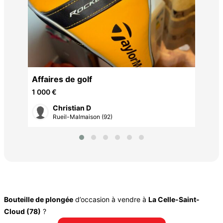
Aff
Affaires de golf
1 0
1 000 €
Christian D
Rueil-Malmaison (92)
Bouteille de plongée
d’occasion à vendre à
La Celle-Saint-
Cloud (78)
?