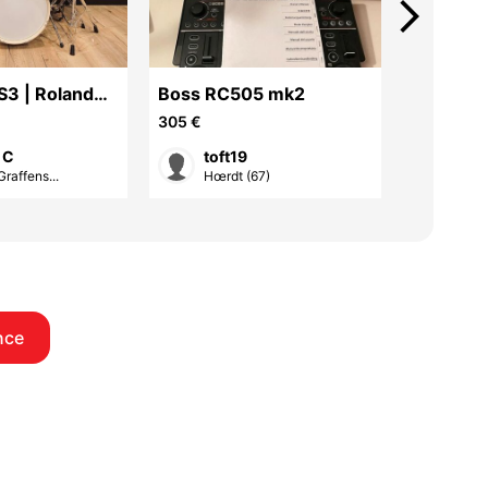
arrow_forward_ios
S3 | Roland
Boss RC505 mk2
Elektron 
305 €
500 €
 C
toft19
toft
Graffens...
Hœrdt (67)
Hœrd
nce