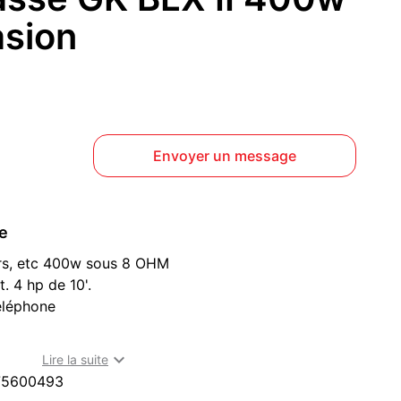
asion
Envoyer un message
ce
ers, etc 400w sous 8 OHM
. 4 hp de 10'.
éléphone
on à vendre à Strasbourg (67000)

Lire la suite
75600493