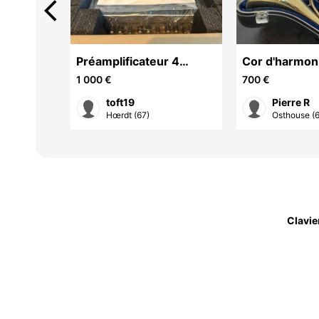
arrow_back_ios
t 2
Préamplificateur 4
Cor d'harmon
canaux Universal Audio
Fa/Sib
1 000 €
700 €
4-710D Twin-Finity
toft19
Pierre R
Hœrdt (67)
Osthouse (
Clavie