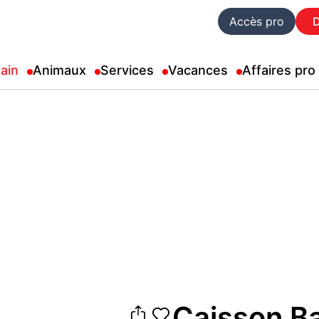
Accès pro
ain
Animaux
Services
Vacances
Affaires pro
Caisson B