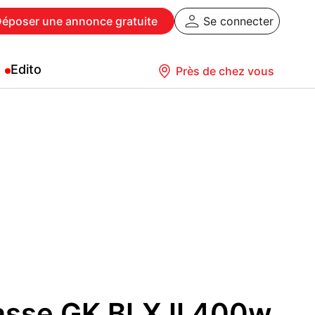
Déposer
une annonce gratuite
Se connecter
Edito
Près de chez vous
asse GK BLX II 400w