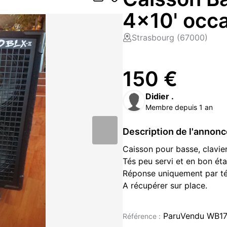
4x10' occ
Strasbourg (67000)
150 €
Didier .
Membre depuis 1 an
Description de l'annon
Caisson pour basse, clavi
Tés peu servi et en bon état
Réponse uniquement par t
A récupérer sur place.
Instruments de musique occasi
ParuVendu WB1
Référence :