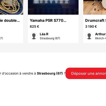
ie double
Yamaha PSR S770
Drumcraft 
Piano/Keyboard
V-31
625 €
3 190 €
Léa R
Arthur
67)
Strasbourg (67)
Illkirch-
Déposer une anno
r
d'occasion à vendre à
Strasbourg (67)
?