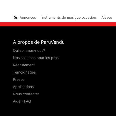
Annonces
Instruments de musique occasion
Alsace
A propos de ParuVendu
Qui sommes-nous?
Nos solutions pour les pros
Recrutement
Témoignages
Presse
Applications
Nous contacter
Aide - FAQ