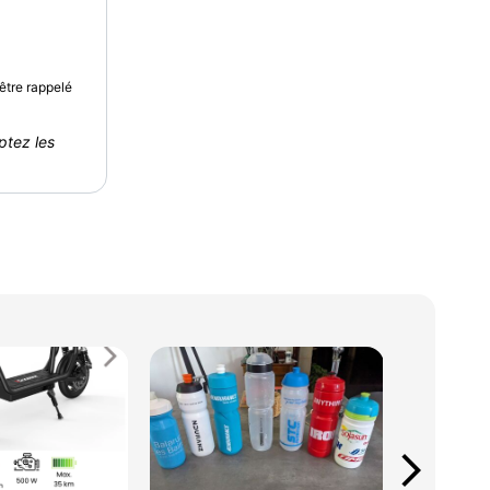
être rappelé
ptez les
arrow_forward_ios