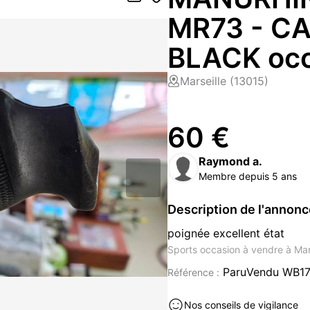
MR73 - C
BLACK occ
Marseille (13015)
60 €
Raymond a.
Membre depuis 5 ans
Description de l'annon
poignée excellent état
Sports occasion à vendre à Mar
ParuVendu WB1
Référence :
Nos conseils de vigilance