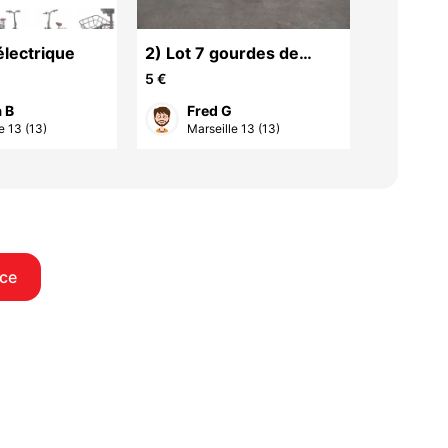
électrique
2) Lot 7 gourdes de
SHORTY
sport en état utilisées
AQUALU
5 €
50 €
une fois dans
 B
Fred G
chr
e 13 (13)
Marseille 13 (13)
Les 
ce