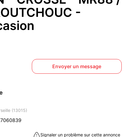
AOUTCHOUC -
asion
Envoyer un message
ce
seille (13015)
77060839
Signaler un problème sur cette annonce