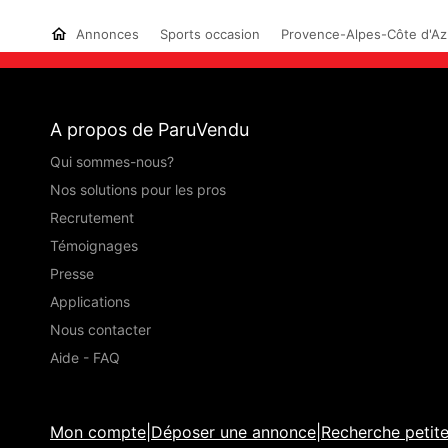
Annonces
Sports occasion
Provence-Alpes-Côte d'Az
A propos de ParuVendu
Qui sommes-nous?
Nos solutions pour les pros
Recrutement
Témoignages
Presse
Applications
Nous contacter
Aide - FAQ
Mon compte
|
Déposer une annonce
|
Recherche petit