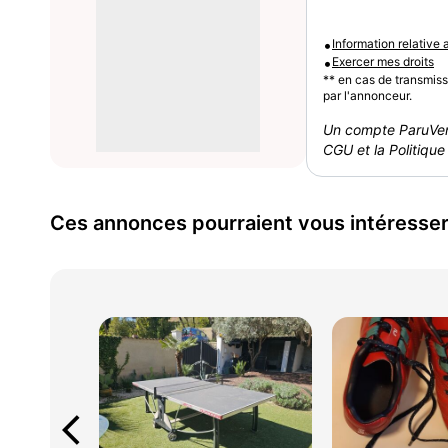
•
Information relative
•
Exercer mes droits
** en cas de transmis
par l'annonceur.
Un compte ParuVen
CGU et la Politique 
Ces annonces pourraient vous intéresse
arrow_back_ios