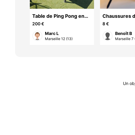
/FILLE
Table de Ping Pong en
Chaussures d
M NEUF
très bon état.
pointure 31
200 €
8 €
Marc L
Benoît B
abe...
Marseille 12 (13)
Marseille 7 
Un ob