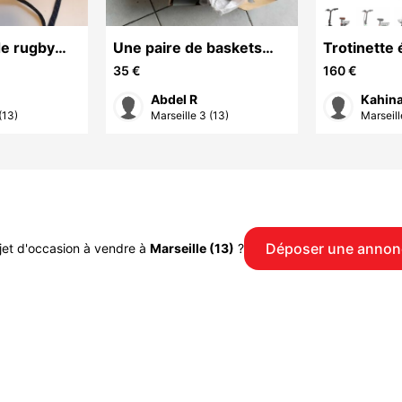
e rugby
Une paire de baskets
Trotinette 
sport
35 €
160 €
Abdel R
Kahina
(13)
Marseille 3 (13)
Marseill
Déposer une annon
jet d'occasion à vendre à
Marseille (13)
?