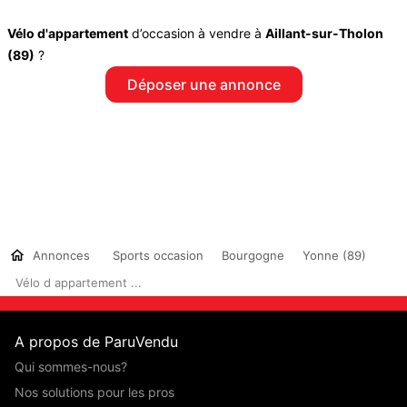
Vélo d'appartement
d’occasion à vendre à
Aillant-sur-Tholon
(89)
?
Déposer une annonce
Annonces
Sports occasion
Bourgogne
Yonne (89)
Vélo d appartement ...
A propos de ParuVendu
Qui sommes-nous?
Nos solutions pour les pros