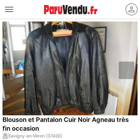
Blouson et Pantalon Cuir Noir Agneau très
fin occasion
Savigny-en-Véron (37420)