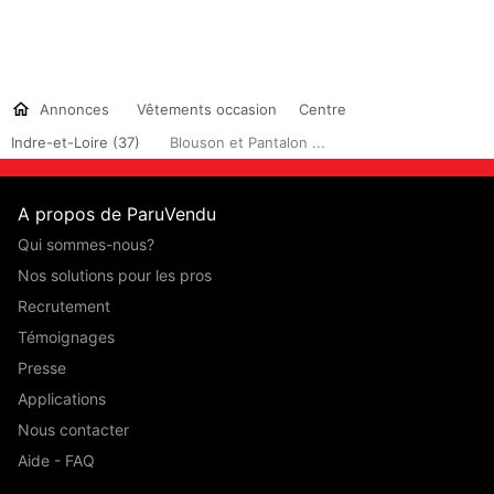
Annonces
Vêtements occasion
Centre
Indre-et-Loire (37)
Blouson et Pantalon ...
A propos de ParuVendu
Qui sommes-nous?
Nos solutions pour les pros
Recrutement
Témoignages
Presse
Applications
Nous contacter
Aide - FAQ