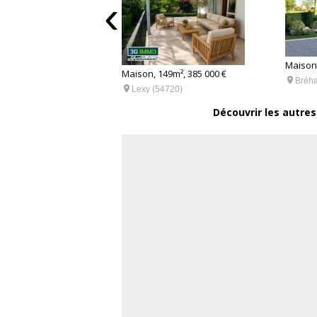
‹
Maison,
79 000 €
Maison, 149m², 385 000 €

Bréha

 (54400)
Lexy (54720)
Découvrir les autres