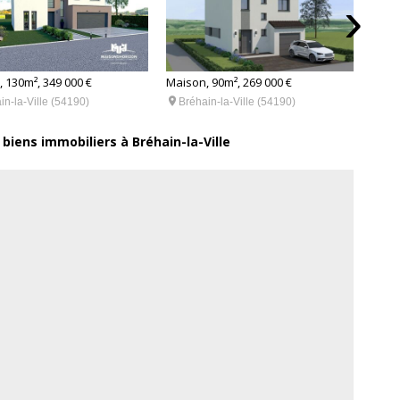
›
 130m², 349 000 €
Maison, 90m², 269 000 €
Maiso

in-la-Ville (54190)
Bréhain-la-Ville (54190)

Bré
 biens immobiliers à Bréhain-la-Ville