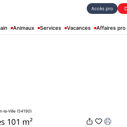
Accès pro
ain
Animaux
Services
Vacances
Affaires pro
n-la-Ville (54190)
es 101 m²