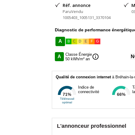
Réf. annonce
M
ParuVendu
0
1005403_1005131_3370104
Diagnostic de performance énergétiqu
A
B
C
D
E
F
G
Classe Énergie
info
A
N
50 kWh/m² an
Qualité de connexion internet
à Bréhain-la-
Indice de
T
connectivité
l
71%
66%
Télétravail
optimal
L'annonceur professionnel