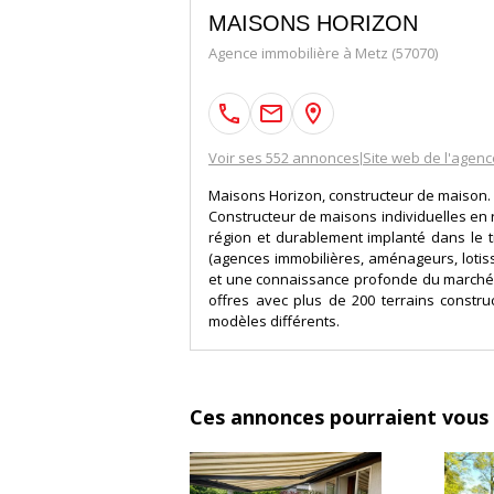
MAISONS HORIZON
Agence immobilière à Metz (57070)
Voir ses 552 annonces
Site web de l'agenc
|
Maisons Horizon, constructeur de maison.
Constructeur de maisons individuelles en r
région et durablement implanté dans le ti
(agences immobilières, aménageurs, lotiss
et une connaissance profonde du marché. 
offres avec plus de 200 terrains constru
modèles différents.
Ces annonces pourraient vous 