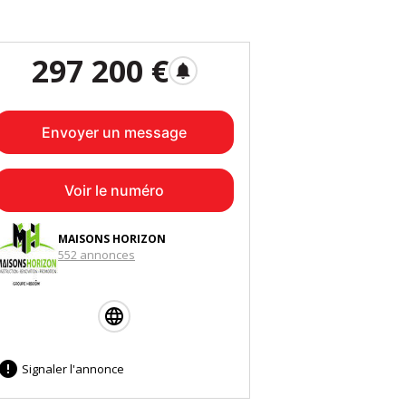
297 200 €
notifications
Envoyer un message
Voir le numéro
MAISONS HORIZON
552 annonces

Signaler l'annonce