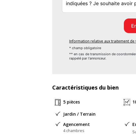
remboursement de l'acompte, livraison à pri
MAISONS HORIZON 4 rue Pierre Simon de
Référence : AL2138923
Information relative aux traitement d
* champ obligatoire
** en cas de transmission de coordonnée
Bien En copropriété : non
rappelé par l'annonceur.
Caractéristiques du bien
5 pièces
1
Jardin / Terrain
Agencement
E
4 chambres
Su