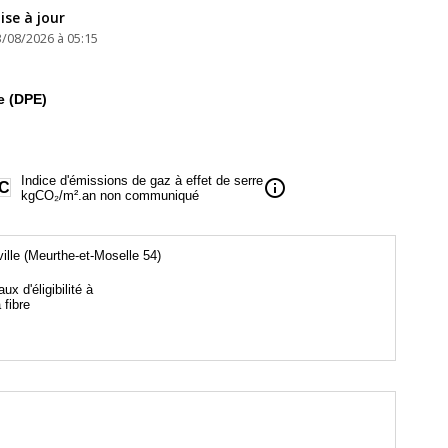
ise à jour
3/08/2026 à 05:15
e (DPE)
Indice d'émissions de gaz à effet de serre
info
C
kgCO₂/m².an non communiqué
ville (Meurthe-et-Moselle 54)
aux d'éligibilité à
a fibre