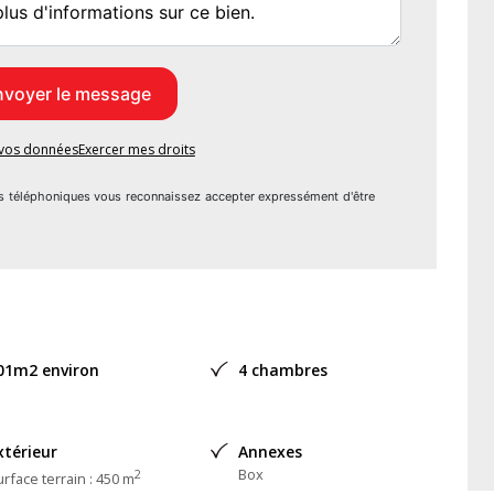
x et délai convenu) :
 Laplace 57070 Metz
e vos données
Exercer mes droits
s téléphoniques vous reconnaissez accepter expressément d'être
01m2 environ
4 chambres
xtérieur
Annexes
Box
2
rface terrain : 450 m