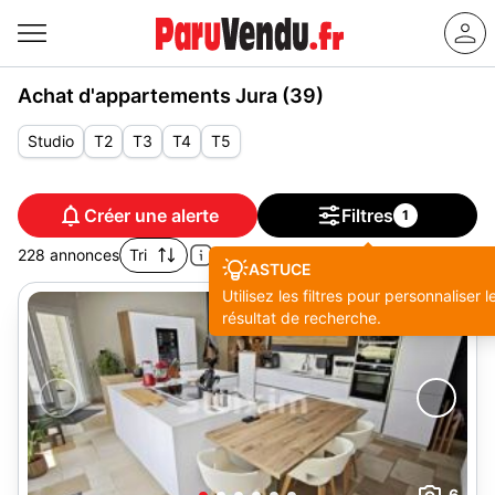
Achat d'appartements Jura (39)
Studio
T2
T3
T4
T5
Créer une alerte
Filtres
1
228 annonces
Tri
ASTUCE
Utilisez les filtres pour personnaliser l
résultat de recherche.
6