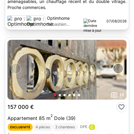
aménageables, un chauffage récent et du double vitrage.
Proche commerces.
Optimhome
07/08/2026
Sébastien
Bronsain
15
157 000 €
2
Appartement 85 m
Dole (39)
DPE :
C
4 pièces
2 chambres
EXCLUSIVITÉ