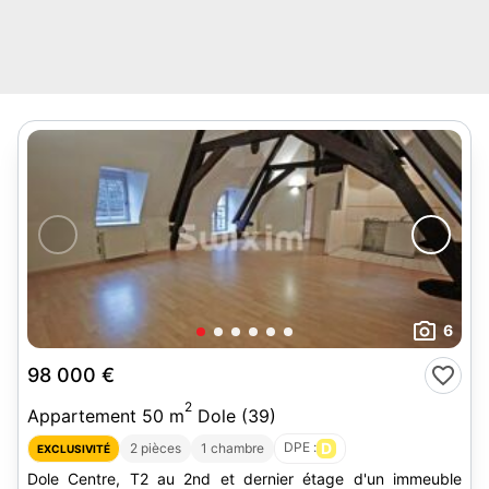
6
98 000 €
2
Appartement 50 m
Dole (39)
DPE :
D
2 pièces
1 chambre
EXCLUSIVITÉ
Dole Centre, T2 au 2nd et dernier étage d'un immeuble