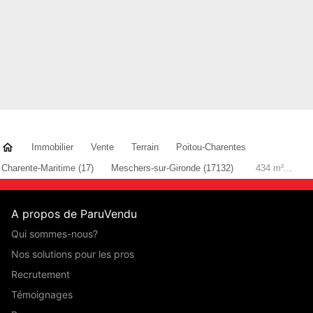
Immobilier
Vente
Terrain
Poitou-Charentes
Charente-Maritime (17)
Meschers-sur-Gironde (17132)
434 m²...
A propos de ParuVendu
Qui sommes-nous?
Nos solutions pour les pros
Recrutement
Témoignages