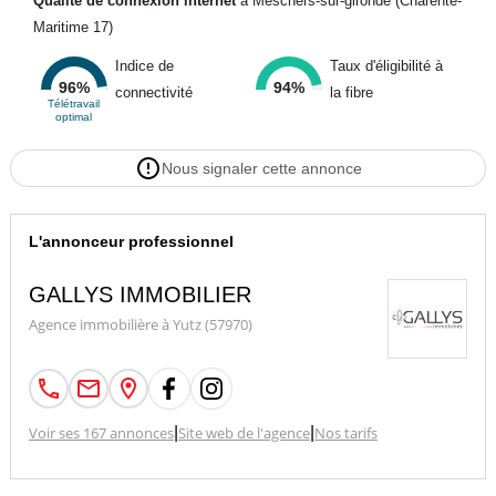
Qualité de connexion internet
à Meschers-sur-gironde (Charente-
Maritime 17)
Indice de
Taux d'éligibilité à
96%
94%
connectivité
la fibre
Télétravail
optimal
Nous signaler cette annonce
L'annonceur professionnel
GALLYS IMMOBILIER
Agence immobilière à Yutz (57970)
Voir ses 167 annonces
|
Site web de l'agence
|
Nos tarifs