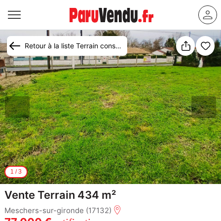
Retour à la liste Terrain constructible à vendre Meschers-sur-Gironde
1
/
3
Vente Terrain 434 m²
Meschers-sur-gironde (17132)