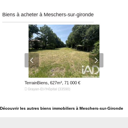
Biens à acheter à Meschers-sur-gironde
€
TerrainBiens, 627m², 71 000 €
TerrainBie


Grayan-Et-l'Hôpital (33590)
Grayan-Et-l
Découvrir les autres biens immobiliers à Meschers-sur-Gironde