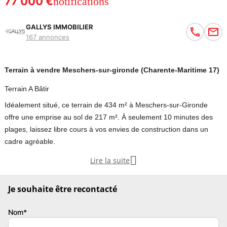
77 000 €
notifications
GALLYS IMMOBILIER
167 annonces
Terrain à vendre Meschers-sur-gironde (Charente-Maritime 17)
Terrain A Bâtir
Idéalement situé, ce terrain de 434 m² à Meschers-sur-Gironde
offre une emprise au sol de 217 m². À seulement 10 minutes des
plages, laissez libre cours à vos envies de construction dans un
cadre agréable.

Lire la suite
A Saisir, Terrain à bâtir idéalement situé à Meschers-sur-Gironde !
Je souhaite être recontacté
Vous rêvez de construire la maison de vos envies dans un cadre
agréable et proche de l'océan ? Découvrez ce terrain à bâtir de 434
Nom*
m², offrant une belle opportunité pour concrétiser votre projet