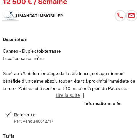
12 500 € / Semaine
LIMANDAT IMMOBILIER
Description
Cannes - Duplex toit-terrasse
Location saisonnière
Situé au 7? et dernier étage de la résidence, cet appartement
bénéficie d’un calme absolu tout en étant à proximité immédiate de
la rue d’Antibes et à seulement 10 minutes à pied du Palais des

Lire la suite
Festivals.
Informations clés
Il se compose d’un séjour lumineux avec cuisine américaine
Référence
entièrement équipée, de trois chambres, de deux salles d’eau dont
ParuVendu 86642717
une avec WC, ainsi que d’un WC indépendant.
Tarifs