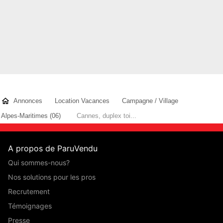
Annonces
Location Vacances
Campagne / Village
Alpes-Maritimes (06)
Cannes, duplex toi...
A propos de ParuVendu
Qui sommes-nous?
Nos solutions pour les pros
Recrutement
Témoignages
Presse