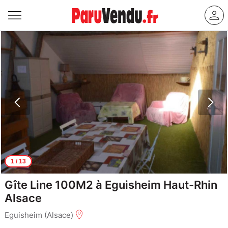
1
/ 13
Gîte Line 100M2 à Eguisheim Haut-Rhin
Alsace
Eguisheim (Alsace)