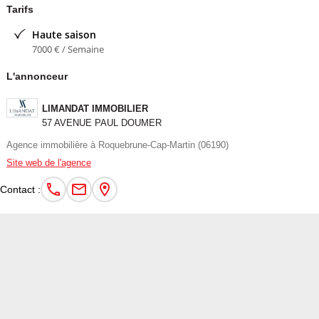
- Cuisine moderne entièrement équipée
Tarifs
Haute saison
- Master bedroom avec dressing et salle de douche privative
7000 € / Semaine
- Salle de jeux pouvant également servir de chambre
L'annonceur
supplémentaire
LIMANDAT IMMOBILIER
Premier étage :
57 AVENUE PAUL DOUMER
Agence immobilière à Roquebrune-Cap-Martin (06190)
- 1 chambre en suite
Site web de l'agence
Contact :
- 2 chambres avec salle de bain attenante
Extérieur :
- Piscine avec jacuzzi intégré
- Grande terrasse