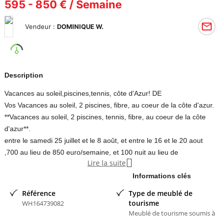
595 - 850 € / Semaine
Vendeur :
DOMINIQUE W.
Description
Vacances au soleil,piscines,tennis, côte d'Azur! DE
Vos Vacances au soleil, 2 piscines, fibre, au coeur de la côte d'azur.
**Vacances au soleil, 2 piscines, tennis, fibre, au coeur de la côte
d'azur**.
entre le samedi 25 juillet et le 8 août, et entre le 16 et le 20 aout
,700 au lieu de 850 euro/semaine, et 100 nuit au lieu de

Lire la suite
122,REDUCTION à la quinz.Jour d'arri
Draps et linge comp
Informations clés
N'hésitez pas à nous contacter par mail ou tél. in English if you like.
Référence
Type de meublé de
Au coeur de la côte d'azur, entre Nice et Cannes, au sein d'un
tourisme
WH164739082
grand espace arboré, vous pourrez vous détendre en famille ou
Meublé de tourisme soumis à