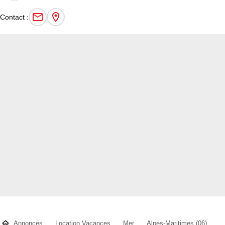
DOMINIQUE W
- membre depuis 16 ans
Contact :
Annonces
Location Vacances
Mer
Alpes-Maritimes (06)