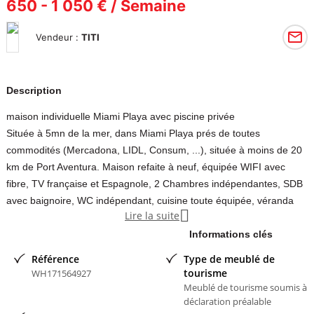
650 - 1 050 € / Semaine
Vendeur :
TITI
Description
maison individuelle Miami Playa avec piscine privée
Située à 5mn de la mer, dans Miami Playa prés de toutes
commodités (Mercadona, LIDL, Consum, ...), située à moins de 20
km de Port Aventura. Maison refaite à neuf, équipée WIFI avec
fibre, TV française et Espagnole, 2 Chambres indépendantes, SDB
avec baignoire, WC indépendant, cuisine toute équipée, véranda

Lire la suite
fermée, lave linge, climatisation dans toute la maison, car port ....
Reste 3 semaines à partir de début juillet jusqu'à septembre . Prix
Informations clés
variable suivant période: 650 à 1050 euros par semaine du Samedi
Référence
Type de meublé de
au Samedi
tourisme
WH171564927
Meublé de tourisme soumis à
Contacter l'annonceur
déclaration préalable