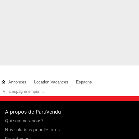
À proximité 5 min à pied, restaurant,bar,tabac, bodega,
pharmacie...
L'idée 10 min à pied
Immense parc arboré à proximité (1 min à pied).
1 Chien accepté sur demande 40euro/semaine
Contacter l'annonceur
Anne F
- membre depuis 5 mois
Annonces
Location Vacances
Espagne
Villa espagne empuri...
A propos de ParuVendu
Qui sommes-nous?
Nos solutions pour les pros
Recrutement