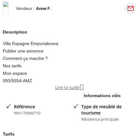
Vendeur :
Anne F.
Description
Villa Espagne Empuriabrava
Publier une annonce
Comment ça marche ?
Nos tarifs
Mon espace
093/5554-AMZ

Lire la suite
Votre annonce
En parution jusqu'au mardi 31 mars 2026
Informations clés
Il vous reste 20 jours de parution.
Référence
Type de meublé de
Renouveler votre annonce
tourisme
WH176966710
Modifier vos photos
Résidence principale
Modifier l'annonce
Remonter mon annonce
Tarifs