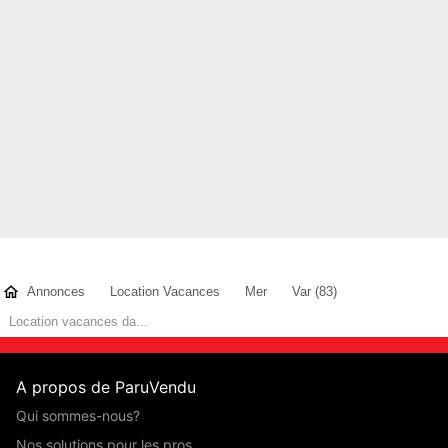
Annonces
Location Vacances
Mer
Var (83)
Location vacances da...
A propos de ParuVendu
Qui sommes-nous?
Nos solutions pour les pros