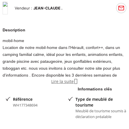
Vendeur :
JEAN-CLAUDE .
Description
mobil-home
Location de notre mobil-home dans l'Hérault, confort++, dans un
camping familial calme, idéal pour les enfants, animations enfants,
grande piscine avec pataugeoire, jeux gonflables extérieurs,
toboggan etc. nous vous invitons à consulter notre site pour plus
d'informations . Encore disponible les 3 dernières semaines de

Lire la suite
juillet.
Informations clés
Contacter l'annonceur
Référence
Type de meublé de
tourisme
WH177348694
JEAN-CLAUDE
- membre depuis 1 an
Meublé de tourisme soumis à
déclaration préalable