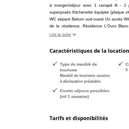
à manger/séjour avec 1 canapé lit - 1
superposés Kitchenette équipée (plaque vit
WC séparé Balcon sud-ouest Un accès Wifi 
de la résidence. Résidence L'Ours Blanc 
situation agréable à 100m des pistes et a

Lire la suite
m - 2600 m) 150 km de pistes : 89 piste
mécaniques dont 2 télécabines, 17 télésiè
Caractéristiques de la locatio
entretien quotidien des pistes, l'Espace Ga
(70% du domaine au-dessus de 2000 m
Type de meublé de
C
PROCHAIN SÉJOUR A LA NEIGE !
tourisme
5 
Meublé de tourisme soumis
à déclaration préalable
Courts séjours possibles
(inf 1 semaine)
Tarifs et disponibilités