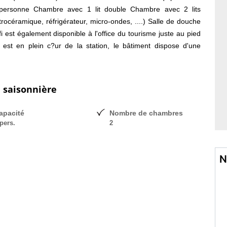
 personne Chambre avec 1 lit double Chambre avec 2 lits
rocéramique, réfrigérateur, micro-ondes, ....) Salle de douche
est également disponible à l'office du tourisme juste au pied
est en plein c?ur de la station, le bâtiment dispose d'une
u pied des commerces. Domaine skiable Galibier Thabor (1800
s (9 noires, 32 rouges, 28 bleues, 20 vertes) 30 remontées
ges et 11 téléskis Grâce à plus de 400 canons à neige et à un
n saisonnière
libier Thabor est passé maître dans l'art de bichonner sa neige
) VALMEINIER EST LA STATION IDÉALE POUR PASSER VOTRE
apacité
Nombre de chambres
pers.
2
N