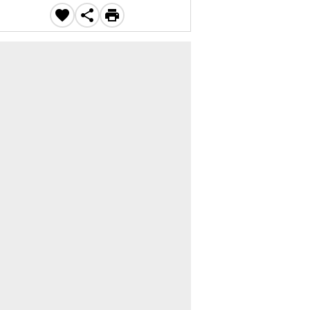


