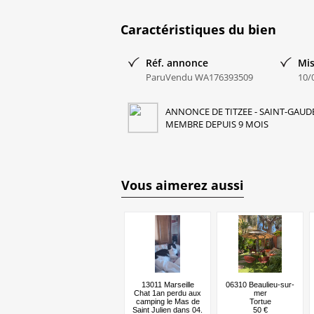
Caractéristiques du bien
Réf. annonce
Mis
ParuVendu WA176393509
10/
ANNONCE DE TITZEE - SAINT-GAUDE
MEMBRE DEPUIS 9 MOIS
Vous aimerez aussi
13011 Marseille
06310 Beaulieu-sur-
Chat 1an perdu aux
mer
camping le Mas de
Tortue
Saint Julien dans 04.
50 €