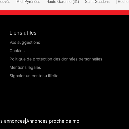
rouvés
Midi-Pyrénées
Haute-Garonne (31)
Saint-Gaudens
| Reche
Liens utiles
Vos suggestions
Cookies
Politique de protection des données personnelles
Mentions légales
Signaler un contenu illicite
es annonces
|
Annonces proche de moi