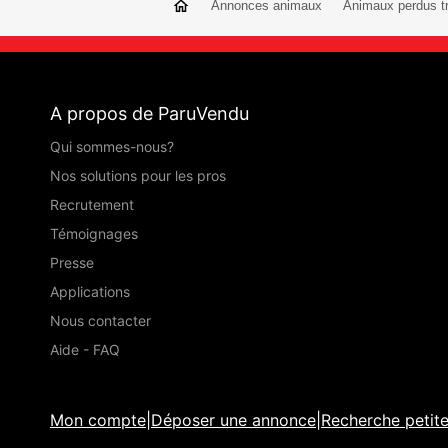
Annonces animaux
Animaux perdus t
A propos de ParuVendu
Qui sommes-nous?
Nos solutions pour les pros
Recrutement
Témoignages
Presse
Applications
Nous contacter
Aide - FAQ
Mon compte
|
Déposer une annonce
|
Recherche petit