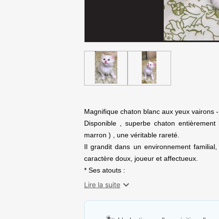
Magnifique chaton blanc aux yeux vairons 
Disponible , superbe chaton entièrement 
marron ) , une véritable rareté.
Il grandit dans un environnement familial
caractère doux, joueur et affectueux.
* Ses atouts :
* Pelage blanc soyeux

Lire la suite
* Yeux vairons uniques
* Très sociable et joueur
* Élevé en famille