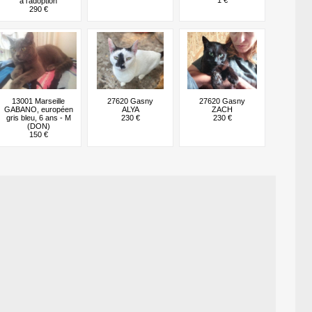
à l'adoption
290 €
13001 Marseille
27620 Gasny
27620 Gasny
GABANO, européen
ALYA
ZACH
gris bleu, 6 ans - M
230 €
230 €
(DON)
150 €