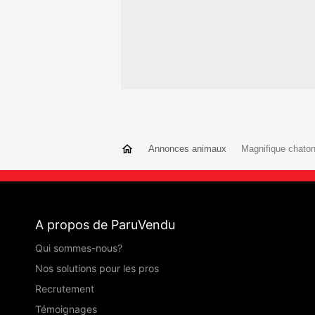
Annonces animaux
Magnifique chaton
A propos de ParuVendu
Qui sommes-nous?
Nos solutions pour les pros
Recrutement
Témoignages