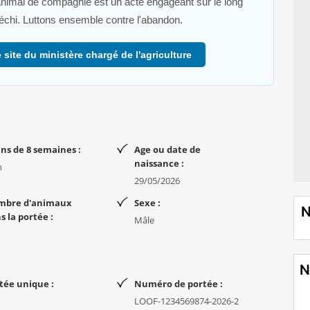
 animal de compagnie est un acte engageant sur le long
 renseignements, des photos ou pour venir le rencontrer. Ce
fléchi. Luttons ensemble contre l'abandon.
 la vie.
 site du ministère chargé de l'agriculture
à me contacter directement par message. Je privilégie les
éléphone.
ns de 8 semaines :
Age ou date de
naissance :
n
29/05/2026
mbre d'animaux
Sexe :
N
s la portée :
Mâle
N
tée unique :
Numéro de portée :
LOOF-1234569874-2026-2