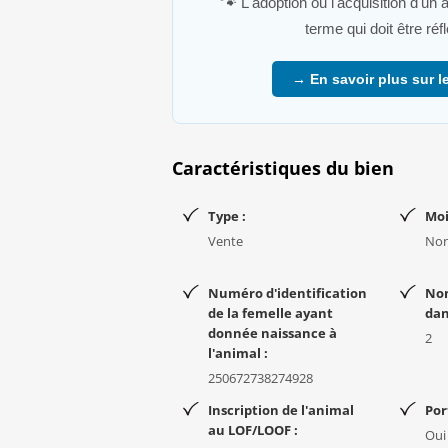
🐾
L'adoption ou l'acquisition d'un
N'hésitez pas à me contacter pour plus de
terme qui doit être ré
petit trésor n'attend plus que sa famille pour
Je cherche une famille sérieux/sérieuse.
→ En savoir plus sur le
Pour plus d'informations n'hésitez pas 
personnes qui me laissent un numéro de t
Caractéristiques du bien
Type :
Moi
Vente
No
Numéro d'identification
No
de la femelle ayant
dan
donnée naissance à
2
l'animal :
250672738274928
Inscription de l'animal
Por
au LOF/LOOF :
Oui