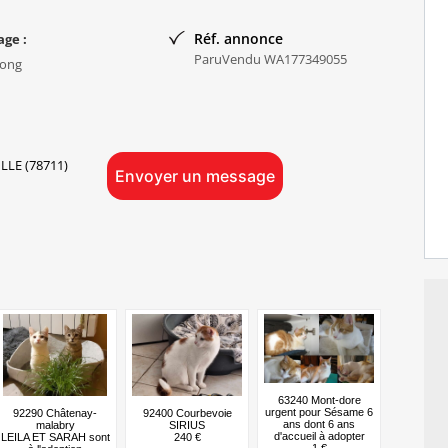
Réf. annonce
age :
ParuVendu WA177349055
long
LE (78711)
Envoyer un message
63240 Mont-dore
urgent pour Sésame 6
92290 Châtenay-
92400 Courbevoie
ans dont 6 ans
malabry
SIRIUS
d'accueil à adopter
‌‌LEILA ET SARAH sont
240 €
1 €