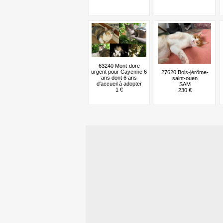
63240 Mont-dore
urgent pour Cayenne 6
27620 Bois-jérôme-
ans dont 6 ans
saint-ouen
d'accueil à adopter
SAM
1 €
230 €