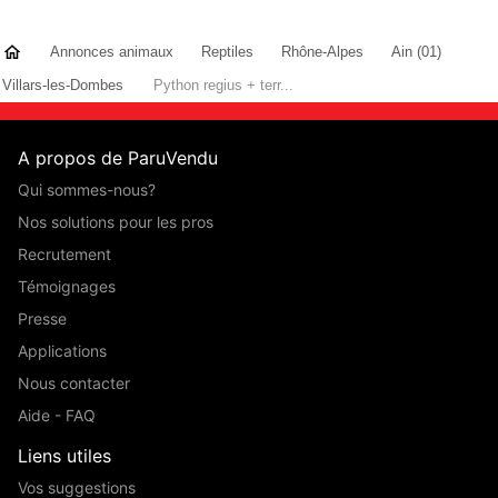
Annonces animaux
Reptiles
Rhône-Alpes
Ain (01)
Villars-les-Dombes
Python regius + terr...
A propos de ParuVendu
Qui sommes-nous?
Nos solutions pour les pros
Recrutement
Témoignages
Presse
Applications
Nous contacter
Aide - FAQ
Liens utiles
Vos suggestions