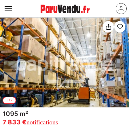
1
/
7
1095 m²
7 833 €
notifications