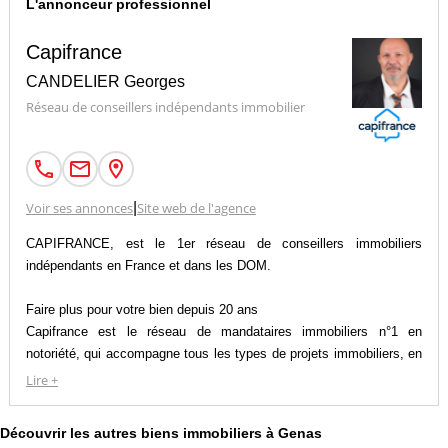
L'annonceur professionnel
Capifrance
CANDELIER Georges
Réseau de conseillers indépendants immobilier
Voir ses annonces
|
Site web de l'agence
CAPIFRANCE, est le 1er réseau de conseillers immobiliers
indépendants en France et dans les DOM.
Faire plus pour votre bien depuis 20 ans
Capifrance est le réseau de mandataires immobiliers n°1 en
notoriété, qui accompagne tous les types de projets immobiliers, en
résidentiel comme en professionnel, dans l’ancien comme dans le
Lire +
neuf.
Découvrir les autres biens immobiliers à Genas