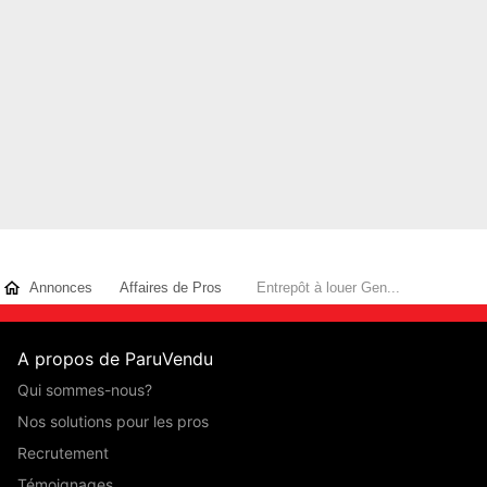
Annonces
Affaires de Pros
Entrepôt à louer Gen...
A propos de ParuVendu
Qui sommes-nous?
Nos solutions pour les pros
Recrutement
Témoignages