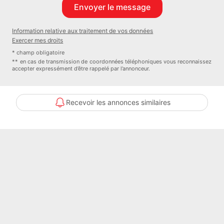
Disponibilité : Immédiate
Information relative aux traitement de vos données
Exercer mes droits
Les honoraires d'agence sont à la charge du locataire, soit
* champ obligatoire
16920,00euro.
** en cas de transmission de coordonnées téléphoniques vous reconnaissez
accepter expressément d’être rappelé par l’annonceur.
Les informations sur les risques auxquels ce bien est exposé sont
disponibles sur le site Géorisques : www. georisques. gouv. fr.
Recevoir les annonces similaires
Réseau Immobilier CAPIFRANCE - Votre agent commercial (RSAC
N°503 204 471 - Greffe de BOURG EN BRESSE) Georges
CANDELIER Entrepreneur Individuel - Réf.947975
Nom du négociateur : CANDELIER Georges
Honoraires à la charge de l'Acquéreur : oui
Statut du négociateur : agent commercial indépendant