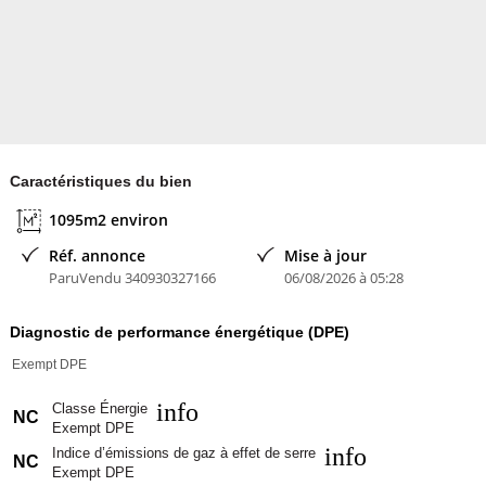
Contacter l'annonceur
Capifrance
Caractéristiques du bien
1095m2 environ
Réf. annonce
Mise à jour
ParuVendu 340930327166
06/08/2026 à 05:28
Diagnostic de performance énergétique (DPE)
Exempt DPE
info
Classe Énergie
NC
Exempt DPE
info
Indice d’émissions de gaz à effet de serre
NC
Exempt DPE