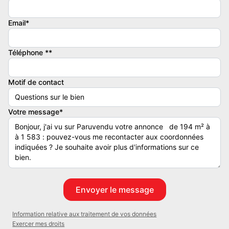
Bâtiment de 2005, 4 places de parking.
Email*
EVOLIS vous offre la possibilité de profiter d'un environnement
privilégié à seulement 500 mètres du Village des Marques, situé
Téléphone **
dans la commune de La Verpillière.
Motif de contact
Nous vous proposons à location des locaux d'activités de 194 m².
L'autoroute A43 est l'endroit parfait pour toute entreprise qui
Votre message*
souhaite renforcer sa présence et son image.
Bâtiment de 2005, 4 places de parking.
Surface totale : 194 m² non divisibles
Disponibilité : 01/06/2026
Société : EVOLIS LYON ACTIVITE - 60 quai Perrache
Information relative aux traitement de vos données
69002 Lyon
Exercer mes droits