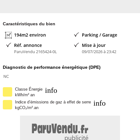
. Pavé LED
Caractéristiques du bien
. Revêtement de sol : Carrelage dans les bureaux
194m2 environ
Parking / Garage
. Murs Moellons dans la partie stockage
Réf. annonce
Mise à jour
ParuVendu 2165424-0L
09/07/2026 à 23:42
. Climatisation : Climatisation dans la partie bureaux
Diagnostic de performance énergétique (DPE)
. Accès à l'entrepôt par les bureaux
NC
. Hauteur sous plafond environ 7,5 mètres
info
Classe Énergie
. Bâtiment : Construction récente datant de 2005
kWh/m² an
info
Indice d’émissions de gaz à effet de serre
. Façade : Bardage double peau pour une meilleure isolation et
kgCO₂/m².an
esthétique
. Charpente : En bois, offrant une structure solide