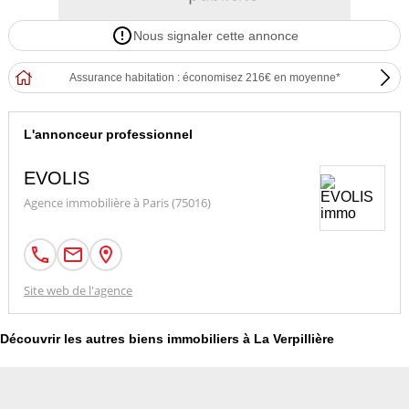
. Toiture : Bac acier isolé pour une protection optimale
Nous signaler cette annonce
. Accès pour véhicules légers et pour poids lourds
Assurance habitation : économisez 216€ en moyenne*
. Manoeuvre : Aire de manoeuvre spacieuse pour faciliter les
opérations
L'annonceur professionnel
. Sécurité : Portail d'accès avec système de télésurveillance
EVOLIS
Contacter l'annonceur
Agence immobilière à Paris (75016)
EVOLIS
Site web de l'agence
Découvrir les autres biens immobiliers à La Verpillière