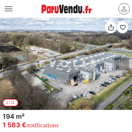
1
/
11
194 m²
1 583 €
notifications