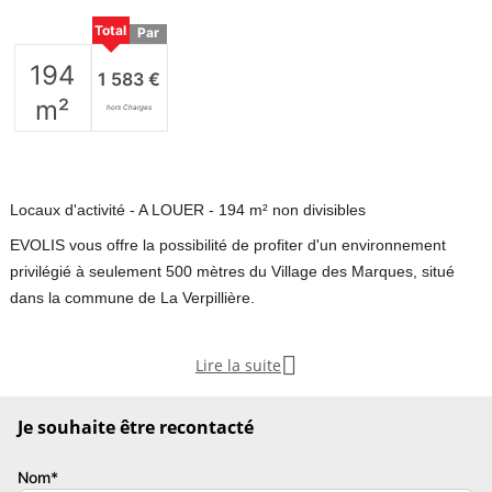
Total
Par
m²
194
1 583 €
m²
hors Charges
Locaux d'activité - A LOUER - 194 m² non divisibles
EVOLIS vous offre la possibilité de profiter d'un environnement
privilégié à seulement 500 mètres du Village des Marques, situé
dans la commune de La Verpillière.

Lire la suite
Nous vous proposons à location des locaux d'activités de 194 m².
L'autoroute A43 est l'endroit parfait pour toute entreprise qui
Je souhaite être recontacté
souhaite renforcer sa présence et son image.
Nom*