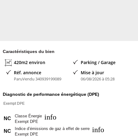
Caractéristiques du bien
420m2 environ
Parking / Garage
Réf. annonce
Mise à jour
ParuVendu 340939199089
06/08/2026 à 05:28
Diagnostic de performance énergétique (DPE)
Exempt DPE
info
Classe Énergie
NC
Exempt DPE
info
Indice d’émissions de gaz à effet de serre
NC
Exempt DPE