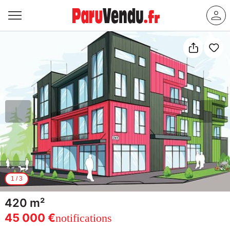
1
/
3
420 m²
45 000 €
notifications