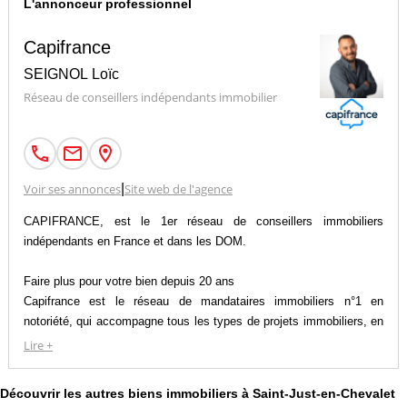
L'annonceur professionnel
Capifrance
SEIGNOL Loïc
Réseau de conseillers indépendants immobilier
Voir ses annonces
|
Site web de l'agence
CAPIFRANCE, est le 1er réseau de conseillers immobiliers
indépendants en France et dans les DOM.
Faire plus pour votre bien depuis 20 ans
Capifrance est le réseau de mandataires immobiliers n°1 en
notoriété, qui accompagne tous les types de projets immobiliers, en
résidentiel comme en professionnel, dans l’ancien comme dans le
Lire +
neuf.
Découvrir les autres biens immobiliers à Saint-Just-en-Chevalet