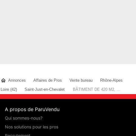
Annonces
Affaires de Pros
Vente bureau
Rhône-Alpes
Loire (42)
Saint-Just-en-Chevalet
BÂTIMENT DE 420 M2, ...
A propos de ParuVendu
Qui sommes-nous?
Nos solutions pour les pros
Recrutement