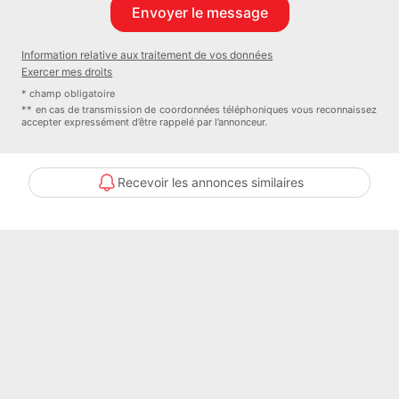
Les informations sur les risques auxquels ce bien est exposé sont
Information relative aux traitement de vos données
disponibles sur le site Géorisques : www. georisques. gouv. fr.
Exercer mes droits
* champ obligatoire
Réseau Immobilier CAPIFRANCE - Votre agent commercial (RSAC
** en cas de transmission de coordonnées téléphoniques vous reconnaissez
accepter expressément d’être rappelé par l’annonceur.
N°824 350 409 - Greffe de ROANNE) Loïc SEIGNOL Entrepreneur
Individuel à Responsabilité Limitée - Réf.910521
Recevoir les annonces similaires
Nom du négociateur : SEIGNOL Loïc
Honoraires à la charge du Vendeur
Statut du négociateur : agent commercial indépendant
Contacter l'annonceur
Capifrance