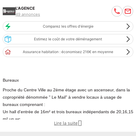
L'AGENCE
49 annonces
Comparez les offres d'énergie
Estimez le coût de votre déménagement
Assurance habitation : économisez 216€ en moyenne
Bureaux
Proche du Centre Ville au 2ème étage avec un ascenseur, dans la
copropriété dénommée " Le Mail" à vendre locaux à usage de
bureaux comprenant :
Un hall d'entrée de 16m² et trois bureaux indépendants de 20,16,15
m²,un wc.

Lire la suite
Au sous sol un garage et une place de parking.
Ces locaux sont en très bon état.