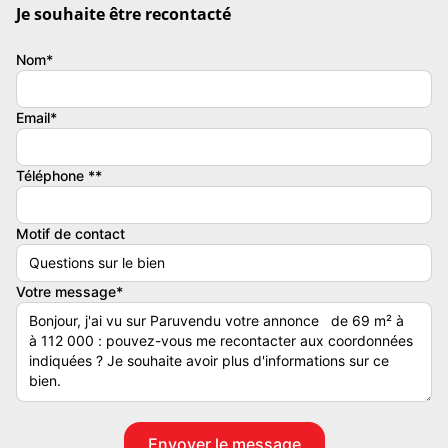
Je souhaite être recontacté
Facilités de stationnement proche de l'immeuble
Nom*
Descriptif :
- Surface habitable : 69
- Label : Bureaux
Email*
Honoraires à la charge de : vendeur
Bien En copropriété : Non
Téléphone **
Contacter l'annonceur
Motif de contact
L'AGENCE
Votre message*