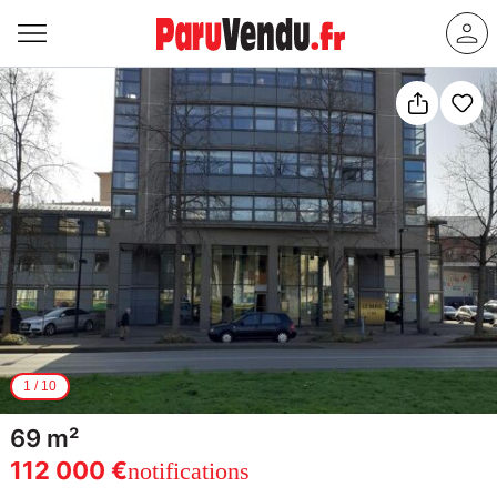
1
/
10
69 m²
112 000 €
notifications