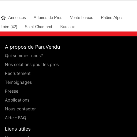
Annonces
Affaires de Pros
Vente bureau
Rhône-Alpes
Loire (42)
Saint-Chamond
Bureaux
A propos de ParuVendu
Qui sommes-nous?
Nos solutions pour les pros
Recrutement
Témoignages
Presse
Applications
Nous contacter
Aide - FAQ
Liens utiles