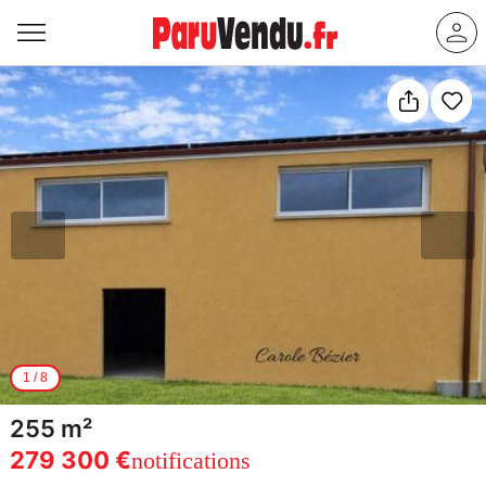
1
/
8
255 m²
279 300 €
notifications