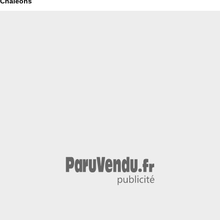
Chaléons
au long de votre projet.
* Parmi les réseaux de mandataires immobiliers selon sondage
IFOP