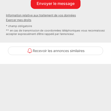
commercial immatriculé au RSAC de Nantes sous le numéro
878119593
Information relative aux traitement de vos données
Exercer mes droits
Surface terrain : 500 mÂ².
* champ obligatoire
Honoraires à la charge de l'acquéreur
** en cas de transmission de coordonnées téléphoniques vous reconnaissez
accepter expressément d’être rappelé par l’annonceur.
Pourcentage des Honoraires à la charge de l'Acquéreur : 5 %
Bien En copropriété : NON
Recevoir les annonces similaires
Contacter l'annonceur
SAFTI