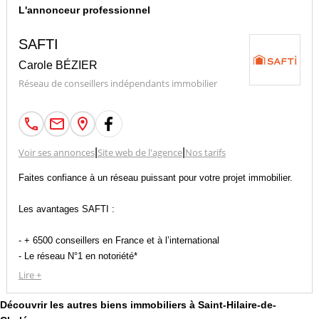
L'annonceur professionnel
SAFTI
Carole BÉZIER
Réseau de conseillers indépendants immobilier
Voir ses annonces
|
Site web de l'agence
|
Nos tarifs
Faites confiance à un réseau puissant pour votre projet immobilier.
Les avantages SAFTI :
- + 6500 conseillers en France et à l’international
- Le réseau N°1 en notoriété*
- Des outils performants et innovants
Lire +
- Une communication massive
Nos conseillers immobiliers partout en France seront vos
Découvrir les autres biens immobiliers à Saint-Hilaire-de-
interlocuteurs privilégiés pour un suivi personnalisé et de qualité tout