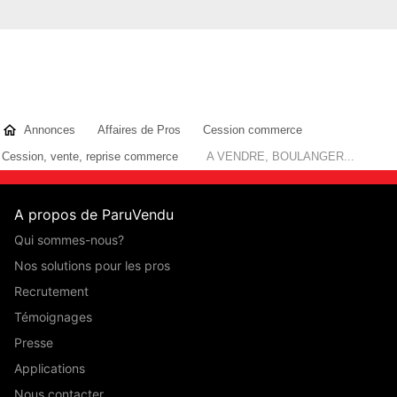
Annonces
Affaires de Pros
Cession commerce
Cession, vente, reprise commerce
A VENDRE, BOULANGER...
A propos de ParuVendu
Qui sommes-nous?
Nos solutions pour les pros
Recrutement
Témoignages
Presse
Applications
Nous contacter