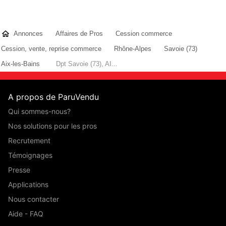
Annonces
Affaires de Pros
Cession commerce
Cession, vente, reprise commerce
Rhône-Alpes
Savoie (73)
Aix-les-Bains
Dpt Savoie (73), AI...
A propos de ParuVendu
Qui sommes-nous?
Nos solutions pour les pros
Recrutement
Témoignages
Presse
Applications
Nous contacter
Aide - FAQ