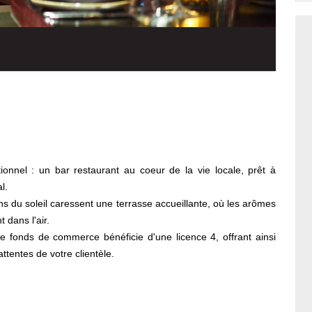
nnel : un bar restaurant au coeur de la vie locale, prêt à
l.
s du soleil caressent une terrasse accueillante, où les arômes
t dans l'air.
 fonds de commerce bénéficie d'une licence 4, offrant ainsi
ttentes de votre clientèle.
en salle et 60 places en terrasse, ce lieu est parfait pour
oments de détente en famille ou entre amis.
restaurant est équipé de toutes les commodités nécessaires