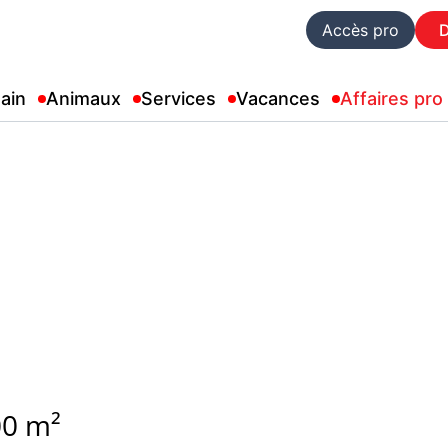
Accès pro
ain
Animaux
Services
Vacances
Affaires pro
0 m²