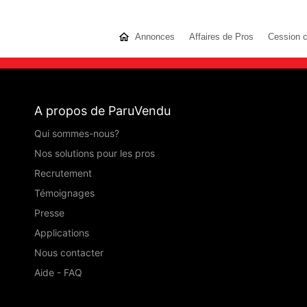
Annonces
Affaires de Pros
Cession 
A propos de ParuVendu
Qui sommes-nous?
Nos solutions pour les pros
Recrutement
Témoignages
Presse
Applications
Nous contacter
Aide - FAQ