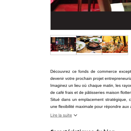
Découvrez ce fonds de commerce exceptio
devenir votre prochain projet entrepreneuria
Imaginez un lieu où chaque matin, les rayon
de café frais et de pâtisseries maison flotten
Situé dans un emplacement stratégique, ce
une flexibilité maximale pour répondre aux a
Avec une capacité d'accueil de 50 places 

Lire la suite
accueillir des événements festifs ou des m
Conforme aux normes ERP et PMR, ce bar 