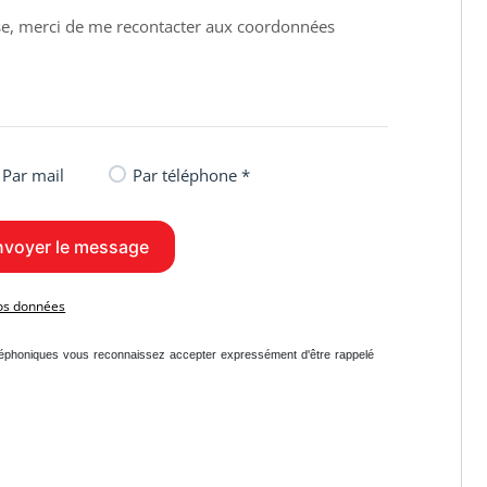
 à 10 minutes à pied, facilitant ainsi les déplacements.
 deux hôpitaux sont accessibles en seulement 5 minutes en
la fibre, garantissant une connexion internet rapide et fiable
Par mail
Par téléphone *
s : Marion PRAT
vos données
léphoniques vous reconnaissez accepter expressément d'être rappelé