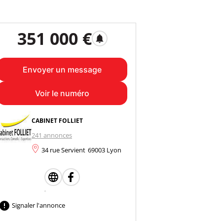
351 000 €
notifications
Envoyer un message
Voir le numéro
CABINET FOLLIET
241 annonces
34 rue Servient
69003 Lyon

Signaler l'annonce