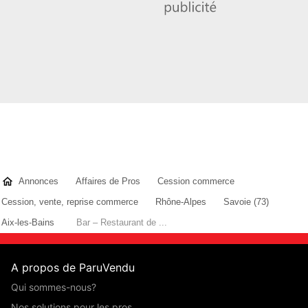
Annonces
Affaires de Pros
Cession commerce
Cession, vente, reprise commerce
Rhône-Alpes
Savoie (73)
Aix-les-Bains
Bar – Restaurant de ...
A propos de ParuVendu
Qui sommes-nous?
Nos solutions pour les pros