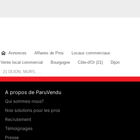
Annonces
Affaires de Pros
Locaux commerciaux
Vente local commercial
Bourgogne
Côte-d'Or (21)
Dijon
21 DIJON, MURS, ...
A propos de ParuVendu
Qui sommes-nous?
Nos solutions pour les pros
Recrutement
Témoignages
Presse