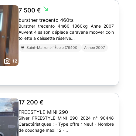
south_east
7 500 €
burstner trecento 460ts
Burstner trecento 4m60 1360kg Anne 2007
Auvent 4 saison déplace caravane moover coin
toilette a caissette réserve...
Saint-Maixent-l'École (79400)
Année 2007
12
17 200 €
FREESTYLE MINI 290
Silver FREESTYLE MINI 290 2024 n° 90448
Caractéristiques : - Type offre : Neuf - Nombre
de couchage maxi : 2 -...