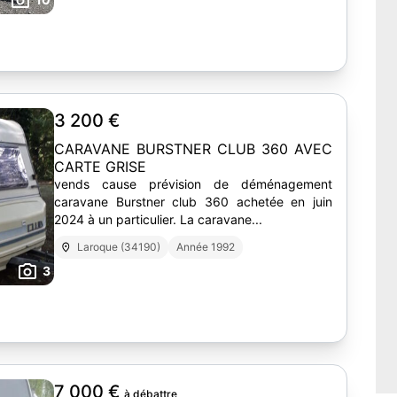
3 200 €
CARAVANE BURSTNER CLUB 360 AVEC
CARTE GRISE
vends cause prévision de déménagement
caravane Burstner club 360 achetée en juin
2024 à un particulier. La caravane...
Laroque (34190)
Année 1992
3
7 000 €
à débattre