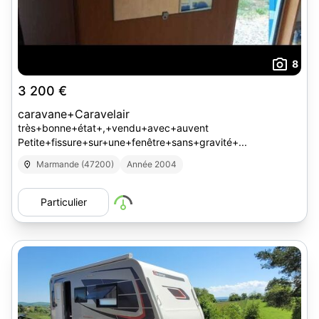
8
3 200 €
caravane+Caravelair
très+bonne+état+,+vendu+avec+auvent
Petite+fissure+sur+une+fenêtre+sans+gravité+...
Marmande (47200)
Année 2004
Particulier