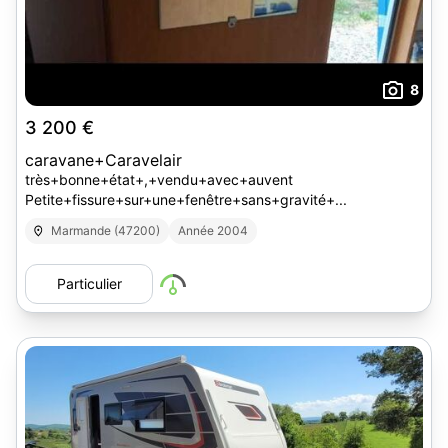
8
3 200 €
caravane+Caravelair
très+bonne+état+,+vendu+avec+auvent
Petite+fissure+sur+une+fenêtre+sans+gravité+...
Marmande (47200)
Année 2004
Particulier