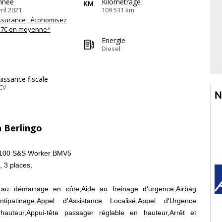
nnée
Kilométrage
ril 2021
109 531 km
ssurance : économisez
57€ en moyenne*
Energie
Diesel
issance fiscale
CV
N
n Berlingo
 100 S&S Worker BMV5
, 3 places,
 au démarrage en côte,Aide au freinage d'urgence,Airbag
Antipatinage,Appel d'Assistance Localisé,Appel d'Urgence
 hauteur,Appui-tête passager réglable en hauteur,Arrêt et