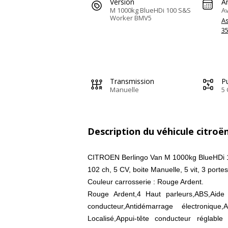
Version
A
M 1000kg BlueHDi 100 S&S
Av
Worker BMV5
A
3
Transmission
Pu
Manuelle
5 
Description du véhicule citroë
CITROEN Berlingo Van M 1000kg BlueHDi
102 ch, 5 CV, boite Manuelle, 5 vit, 3 portes
Couleur carrosserie : Rouge Ardent.
Rouge Ardent,4 Haut parleurs,ABS,Aide
conducteur,Antidémarrage électronique,
Localisé,Appui-tête conducteur réglable