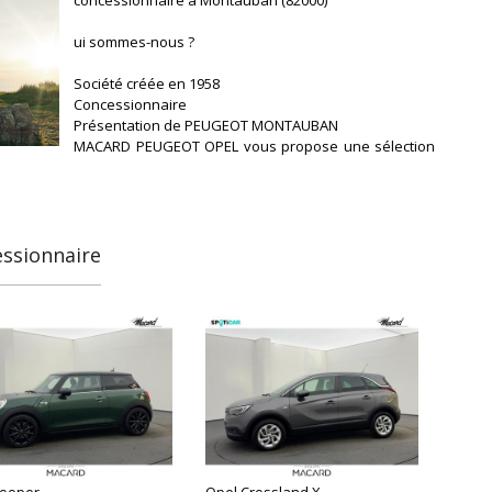
ui sommes-nous ?
Société créée en 1958
Concessionnaire
Présentation de PEUGEOT MONTAUBAN
MACARD PEUGEOT OPEL vous propose une sélection
de + de 250 véhicules d'occasion de marques
Peugeot et autres marques.
Depuis 1935, MACARD PEUGEOT MONTAUBAN
commercialise des véhicules neufs et d'occasion de
essionnaire
qualité pour particuliers et professionnels contrôlés
et préparés.
Chez MACARD les occasions SPOTICAR …., il y en a
pour tous les goûts et tous les budgets : véhicules
jusqu'à 15 ans d'âge et moins de 200 000 kms.
Nous disposons égalem
Cooper
Opel Crossland X