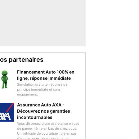
os partenaires
Financement Auto 100% en
ligne, réponse immédiate
Simulation gratuite, réponse de
principe immédiate et sans
engagement.
Assurance Auto AXA -
Découvrez nos garanties
incontournables
Vous disposez d'une assistance en cas
de panne même en bas de chez vous.
Un véhicule de courtoisie livré en cas
d'accrochage, où et quand vous