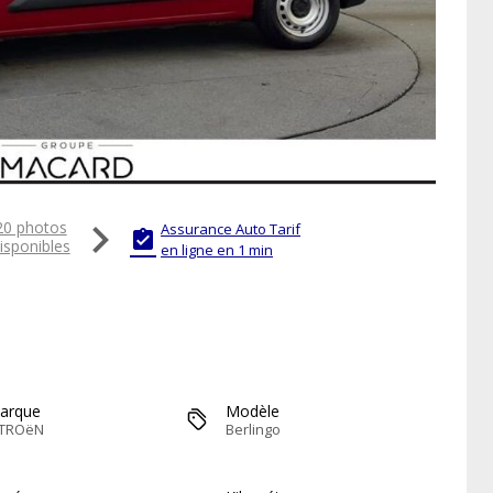

20 photos
Assurance Auto Tarif

isponibles
en ligne en 1 min
arque
Modèle
ITROëN
Berlingo