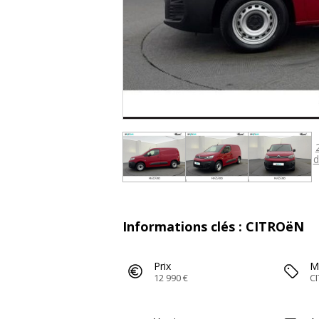
d
Informations clés : CITROëN
Prix
M
12 990 €
C