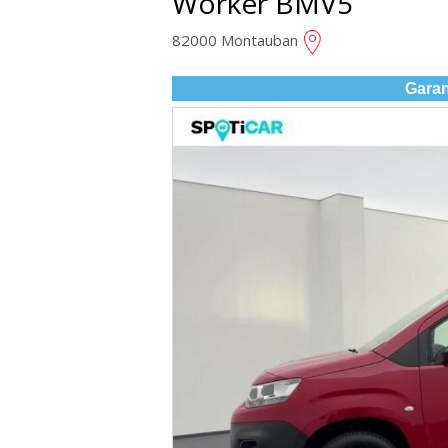
Worker BMV5
82000 Montauban
Garan