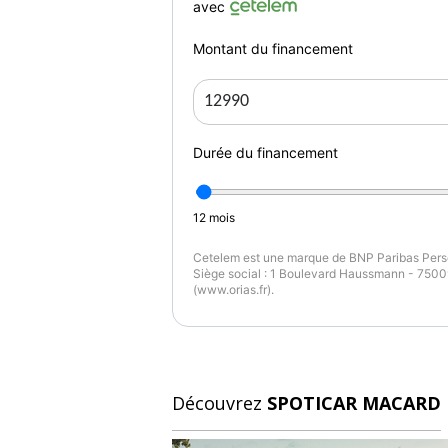
avec
Montant du financement
Durée du financement
12
mois
Cetelem est une marque de BNP Paribas Perso
Siège social : 1 Boulevard Haussmann - 75009
(www.orias.fr).
Découvrez
SPOTICAR MACARD