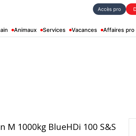
Accès pro
ain
Animaux
Services
Vacances
Affaires pro
an M 1000kg BlueHDi 100 S&S