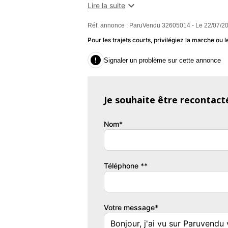
redémarrage auto. du moteur,Bacs de port

Lire la suite
luminosité,Ceintures avant ajustables en 
Réf. annonce : ParuVendu 32605014 - Le 22/07/2
Traction Intelligent,Détecteur de sous-
statique d'intersection,Ecran multifonc
Pour les trajets courts, privilégiez la marche o
Pollen,Fonction MP3,Kit mains-libres 

Signaler un problème sur cette annonce
antibrouillard,Phares halogènes,Porte-g
battantes,Prise 12V,Prise USB,R
conducteur,Rangement sous siège p
Je souhaite être recontact
dégivrants,Rétroviseurs électriques
Garantie : Spoticar-Advanced 8 Mois
Nom*
Couleur
Vi
Rouge Ardent
2
Téléphone **
Votre message*