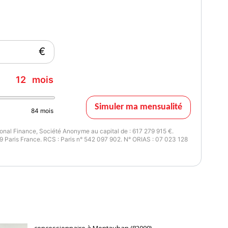
€
12
mois
Simuler ma mensualité
84
mois
nal Finance, Société Anonyme au capital de : 617 279 915 €.
 Paris France. RCS : Paris n° 542 097 902. N° ORIAS : 07 023 128
concessionnaire à Montauban (82000)