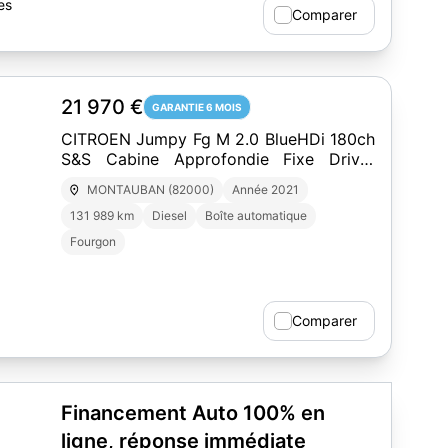
es
Comparer
21 970 €
GARANTIE 6 MOIS
CITROEN Jumpy Fg M 2.0 BlueHDi 180ch
S&S Cabine Approfondie Fixe Driver
EAT8
MONTAUBAN (82000)
Année 2021
131 989 km
Diesel
Boîte automatique
Fourgon
Comparer
Financement Auto 100% en
ligne, réponse immédiate