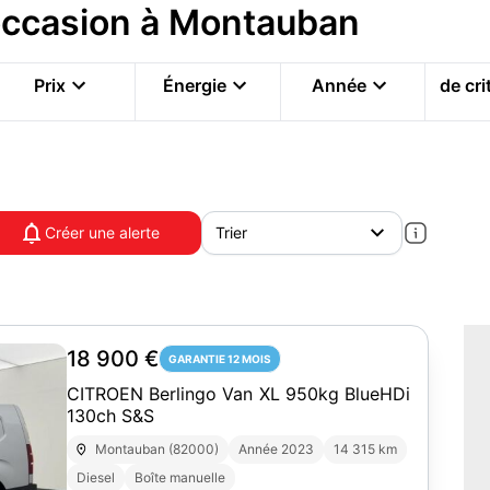
n occasion à Montauban
Prix
Énergie
Année
de cri
Créer une alerte
18 900 €
GARANTIE 12 MOIS
CITROEN Berlingo Van XL 950kg BlueHDi
130ch S&S
Montauban (82000)
Année 2023
14 315 km
Diesel
Boîte manuelle