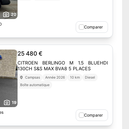
20
D
Comparer
25 480 €
CITROEN BERLINGO M 1.5 BLUEHDI
130CH S&S MAX BVA8 5 PLACES
Campsas
Année 2026
10 km
Diesel
Boîte automatique
19
es
Comparer