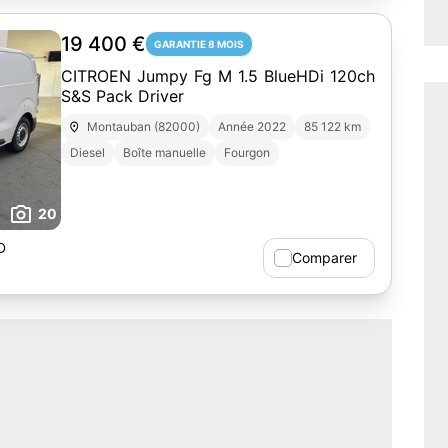
19 400 €
GARANTIE 8 MOIS
CITROEN Jumpy Fg M 1.5 BlueHDi 120ch
S&S Pack Driver
Montauban (82000)
Année 2022
85 122 km
Diesel
Boîte manuelle
Fourgon
20
D
Comparer