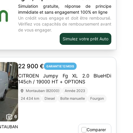
Simulation gratuite, réponse de principe
immédiate et sans engagement 100% en ligne
Un crédit vous engage et doit être remboursé.
Vérifiez vos capacités de remboursement avant
de vous engager.
Simulez votre prêt Auto
22 900 €
GARANTIE 12 MOIS
CITROEN Jumpy Fg XL 2.0 BlueHDi
145ch / 19000 HT + OPTIONS
Montauban (82000)
Année 2023
24 434 km
Diesel
Boîte manuelle
Fourgon
6
ONTAUBAN
Comparer