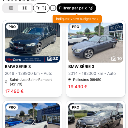
Tri
Filtrer par prix
Indiquez votre budget max
PRO
PRO
30
10
BMW SÉRIE 3
BMW SÉRIE 3
2016 - 129900 km - Auto
2014 - 182000 km - Auto
Saint-Just-Saint-Rambert
Pollestres (66450)
(42170)
19 490 €
17 490 €
PRO
PRO