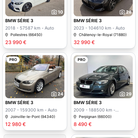
10
28
BMW SÉRIE 3
BMW SÉRIE 3
2018 - 57587 km - Auto
2023 - 104610 km - Auto
Pollestres (66450)
Châtenoy-le-Royal (71880)
23 990 €
32 990 €
PRO
PRO
24
29
BMW SÉRIE 3
BMW SÉRIE 3
2007 - 159300 km - Auto
2009 - 188500 km -
Manuelle
Joinville-le-Pont (94340)
Perpignan (66000)
12 980 €
8 490 €