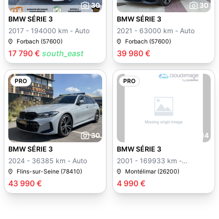
30
30
BMW SÉRIE 3
BMW SÉRIE 3
2017 - 194000 km - Auto
2021 - 63000 km - Auto
Forbach (57600)
Forbach (57600)
17 790 €
south_east
39 980 €
PRO
PRO
30
14
BMW SÉRIE 3
BMW SÉRIE 3
2024 - 36385 km - Auto
2001 - 169933 km -
Manuelle
Flins-sur-Seine (78410)
Montélimar (26200)
43 990 €
4 990 €