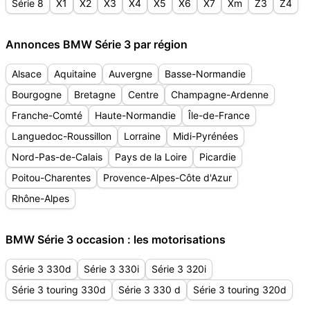
Série 8
X1
X2
X3
X4
X5
X6
X7
Xm
Z3
Z4
Annonces BMW Série 3 par région
Alsace
Aquitaine
Auvergne
Basse-Normandie
Bourgogne
Bretagne
Centre
Champagne-Ardenne
Franche-Comté
Haute-Normandie
Île-de-France
Languedoc-Roussillon
Lorraine
Midi-Pyrénées
Nord-Pas-de-Calais
Pays de la Loire
Picardie
Poitou-Charentes
Provence-Alpes-Côte d'Azur
Rhône-Alpes
BMW Série 3 occasion : les motorisations
Série 3 330d
Série 3 330i
Série 3 320i
Série 3 touring 330d
Série 3 330 d
Série 3 touring 320d