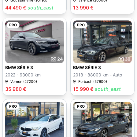
Goussainville (95190)
Valence (26000)
44 490 €
south_east
13 990 €
PRO
PRO
24
30
BMW SÉRIE 3
BMW SÉRIE 3
2022 - 63000 km
2018 - 88000 km - Auto
Vernon (27200)
Forbach (57600)
35 980 €
15 990 €
south_east
PRO
PRO