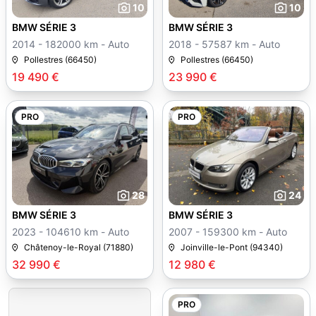
10
10
BMW SÉRIE 3
BMW SÉRIE 3
2014 - 182000 km - Auto
2018 - 57587 km - Auto
Pollestres (66450)
Pollestres (66450)
19 490 €
23 990 €
PRO
PRO
28
24
BMW SÉRIE 3
BMW SÉRIE 3
2023 - 104610 km - Auto
2007 - 159300 km - Auto
Châtenoy-le-Royal (71880)
Joinville-le-Pont (94340)
32 990 €
12 980 €
PRO