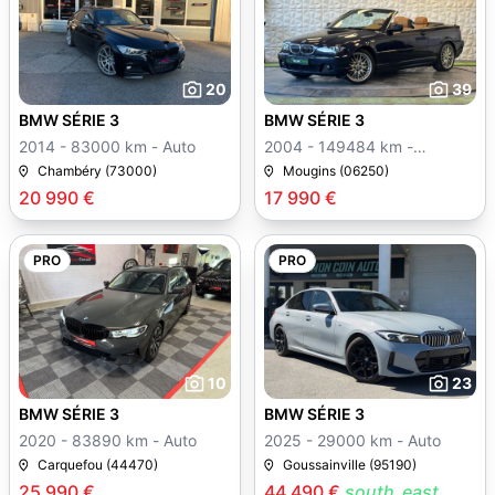
20
39
BMW SÉRIE 3
BMW SÉRIE 3
2014 - 83000 km - Auto
2004 - 149484 km -
Manuelle
Chambéry (73000)
Mougins (06250)
20 990 €
17 990 €
PRO
PRO
10
23
BMW SÉRIE 3
BMW SÉRIE 3
2020 - 83890 km - Auto
2025 - 29000 km - Auto
Carquefou (44470)
Goussainville (95190)
25 990 €
44 490 €
south_east