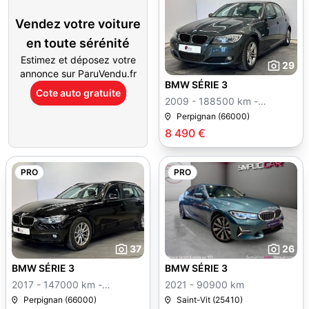
Vendez votre voiture
en toute sérénité
Estimez et déposez votre
29
annonce sur ParuVendu.fr
BMW SÉRIE 3
Cote auto gratuite
2009 - 188500 km -
Manuelle
Perpignan (66000)
8 490 €
PRO
PRO
37
26
BMW SÉRIE 3
BMW SÉRIE 3
2017 - 147000 km -
2021 - 90900 km
Manuelle
Perpignan (66000)
Saint-Vit (25410)