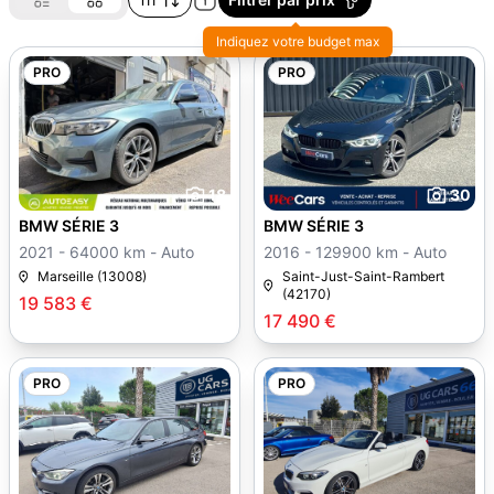
Indiquez votre budget max
PRO
PRO
18
30
BMW SÉRIE 3
BMW SÉRIE 3
2021 - 64000 km - Auto
2016 - 129900 km - Auto
Marseille (13008)
Saint-Just-Saint-Rambert
(42170)
19 583 €
17 490 €
PRO
PRO