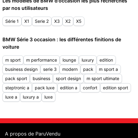
Les modèles de BMW d'occasion les plus recherchés
par nos utilisateurs
Série 1
X1
Serie 2
X3
X2
X5
BMW Série 3 occasion : les différentes finitions de
voiture
m sport
m performance
lounge
luxury
edition
business design
serie 3
modern
pack
m sport a
pack sport
business
sport design
m sport ultimate
steptronic a
pack luxe
edition a
confort
edition sport
luxe a
luxury a
luxe
A propos de ParuVendu