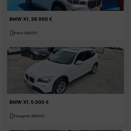
Démarrage sans clé via le bouton Start/Stop
BMW X1, 38 990 €
Eclairage de l'habitacle à l'AV,
- à l'AR et dans le coffre

Brech (56400)
Kit éclairage
Lève-vitres AV/AR électriques avec commande par impulsion et
sécurité enfants
Ligne M Sport
Rétroviseur intérieur électrochrome
BMW X1, 5 000 €
Rétroviseurs extérieurs électrochromes (côté conducteur) et
rabattables électriquement

Perpignan (66000)
Rétroviseurs extérieurs rabattables électriquement