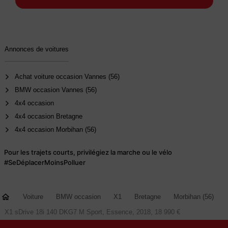
Optique / tuning
Ciel de pavillon "Anthrazit"
Designation du modèle
Annonces de voitures
Eléments extérieurs (poignées de portes) couleur carrosserie
Achat voiture occasion Vannes (56)
BMW occasion Vannes (56)
Inserts décoratifs en aluminium Hexagon soulignés de bleu mat
4x4 occasion
4x4 occasion Bretagne
Montant B en noir brillant
4x4 occasion Morbihan (56)
Seuils de porte avec inscription BMW
Pour les trajets courts, privilégiez la marche ou le vélo
#SeDéplacerMoinsPolluer
Shadow Line
brillant BMW Individual
Voiture
BMW occasion
X1
Bretagne
Morbihan (56)
Sortie d'échappement simple à gauche ronde et chromée
X1 sDrive 18i 140 DKG7 M Sport, Essence, 2018, 18 990 €