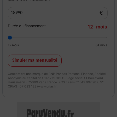
Hayon électrique
€
Jantes alliage
Durée du financement
12
mois
Limiteur de vitesse
12
mois
84
mois
Phares automatiques
Radars AR
Simuler ma mensualité
Radars AV
Cetelem est une marque de BNP Paribas Personal Finance, Société
Anonyme au capital de : 617 279 915 €. Siège social : 1 Boulevard
Haussmann - 75009 Paris France. RCS : Paris n° 542 097 902. N°
Régulateur
ORIAS : 07 023 128 (www.orias.fr).
Rétroviseurs à réglages électriques
Rétroviseurs rabattables électriquement