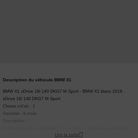
Description du véhicule BMW X1
BMW X1 sDrive 18i 140 DKG7 M Sport - BMW X1 blanc 2018 -
sDrive 18i 140 DKG7 M Sport
Classe crit'air : 1
Garantie : 6 mois
Description :
Véhicule contrôlé - Garantie 6 mois incluse (extension possible) -

Lire la suite
Remboursement de la différence si vous trouvez moins cher