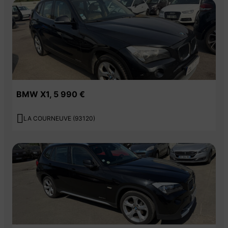
Sièges Advanced pour conducteur et passager AV
Sièges AV réglables en hauteur
Tapis de sol en velours
Touches multifonctions sur le volant
BMW X1, 5 990 €
Triangle de présignalisation

LA COURNEUVE (93120)
Verrouillage automatique des portes dès 15km/h environ
Verrouillage centralisé des portes,
- coffres et trappe à essence
Volant 3 branches gainé cuir réglable en hauteur et en profondeur
Volant M gainé cuir