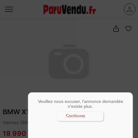
Veuillez nous excuser, l'annonce demandée
n'existe plus.
BMW X1 sDrive 18i 140 DKG7 M Sport
Continuez
Vannes (56000)
18 990 €
Garantie