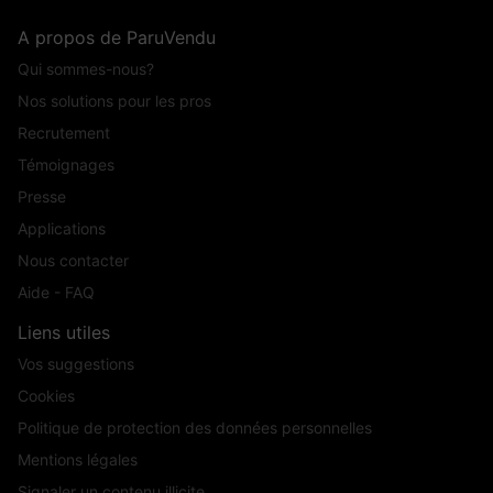
Sécurité
A propos de ParuVendu
Qui sommes-nous?
Antidémarrage électronique EWS IV
Nos solutions pour les pros
Roues
Recrutement
Témoignages
Jantes en alliage léger 18'' (46cm) bicilores style 570M à rayons
Presse
doubles 7,5Jx18" avec pneus 225/50 R18
Applications
Sécurité passive
Nous contacter
Aide - FAQ
Airbag passager AV déconnectable
Liens utiles
Airbag passager déconnectable et fixations ISOFIX pour siège
Vos suggestions
passager AV
Cookies
Politique de protection des données personnelles
Airbags de tête AV et AR avec voile de protection contre les débris
Mentions légales
de verre
Signaler un contenu illicite