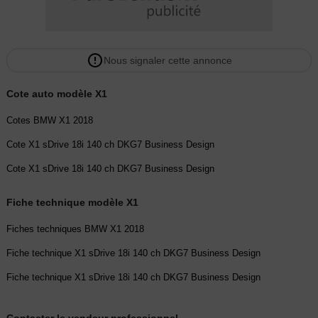
Autres options disponibles sur ce véhicule :
Transmission / suspension
Nous signaler cette annonce
ABS avec assistant de freinage d'urgence
Cote auto modèle X1
Boîte automatique à 7 rapports
Cotes BMW X1 2018
Cote X1 sDrive 18i 140 ch DKG7 Business Design
Différentiel à blocage électronique
Cote X1 sDrive 18i 140 ch DKG7 Business Design
Direction à assistance électrique BMW Efficient Dynamics
Fiche technique modèle X1
Direction DirectDrive à démultiplication variable
Fiches techniques BMW X1 2018
Direction Servotronic à assistance variable en fonction de la vitesse
Fiche technique X1 sDrive 18i 140 ch DKG7 Business Design
Fiche technique X1 sDrive 18i 140 ch DKG7 Business Design
Frein de parking électrique