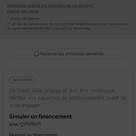
- Assurance
Information relative aux traitement de vos données
- Livraison
Exercer mes droits
* champ obligatoire
BMW X1 sDrive 18i 140 DKG7 automatique de 2018 - 99007 km
** en cas de transmission de coordonnées téléphoniques vous reconnaissez
accepter expressément d’être rappelé par l’annonceur.
Couleur de l'extérieur : blanc normal
Couleur de l'intérieur : Noir
Matière de l'intérieur : Mi-alcantara / Tissu
Recevoir les annonces similaires
Options (notamment) :
Bluetooth
Sponsorisé
Climatisation
Un crédit vous engage et doit être remboursé.
Vérifiez vos capacités de remboursement avant de
Essuie glaces automatiques
vous engager.
Simuler un financement
Feux de route et de croisement LED
avec
GPS
Montant du financement