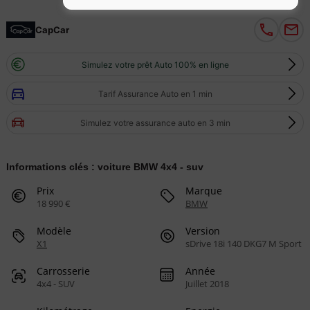
CapCar
Simulez votre prêt Auto 100% en ligne
Tarif Assurance Auto en 1 min
Simulez votre assurance auto en 3 min
Informations clés : voiture BMW 4x4 - suv
Prix
Marque
18 990 €
BMW
Modèle
Version
X1
sDrive 18i 140 DKG7 M Sport
Carrosserie
Année
4x4 - SUV
Juillet 2018