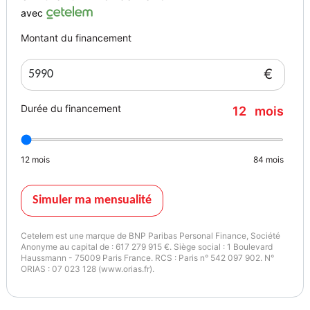
INTERNET : idf allo-car com - Nous sommes situé au 67 rue
avec
Maurice Berteaux La Courneuve 93120
Montant du financement
- Tél :
€
Consommation : 5.70 l/100km
Couleur
Vignette Crit’Air
Durée du financement
12
mois
NOIR
2
12
mois
84
mois
Garantie mécanique
3 mois
Simuler ma mensualité
Cetelem est une marque de BNP Paribas Personal Finance, Société
Anonyme au capital de : 617 279 915 €. Siège social : 1 Boulevard
Haussmann - 75009 Paris France. RCS : Paris n° 542 097 902. N°
ORIAS : 07 023 128 (www.orias.fr).