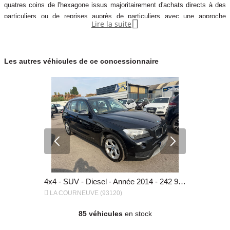
quatres coins de l'hexagone issus majoritairement d'achats directs à des
particuliers ou de reprises auprès de particuliers avec une approche

Lire la suite
innovante, inspirée de la grande distribution et 20 à 30% moins cher qu’en
concession.
Offrez-vous un service digne d’une concession au prix d’un achat auprès
Les autres véhicules de ce concessionnaire
d’un particulier. En achetant chez Allo Car, vous conto
4x4 - SUV - Diesel - Année 2015 - 213 580 km, 9 490 €
4x4 - SUV - Diesel - Année 2014 - 242 982 km, 5 990 €


LA COURNEUVE (93120)
LA COURNE
85 véhicules
en stock