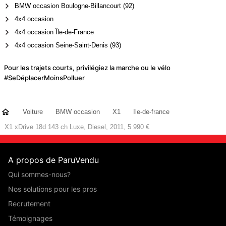
BMW occasion Boulogne-Billancourt (92)
4x4 occasion
4x4 occasion Île-de-France
4x4 occasion Seine-Saint-Denis (93)
Pour les trajets courts, privilégiez la marche ou le vélo
#SeDéplacerMoinsPolluer
Voiture
BMW occasion
X1
Ile-de-france
X1 xDrive 18d 143 ch Luxe, Diesel, 2011, 5 990 €
A propos de ParuVendu
Qui sommes-nous?
Nos solutions pour les pros
Recrutement
Témoignages