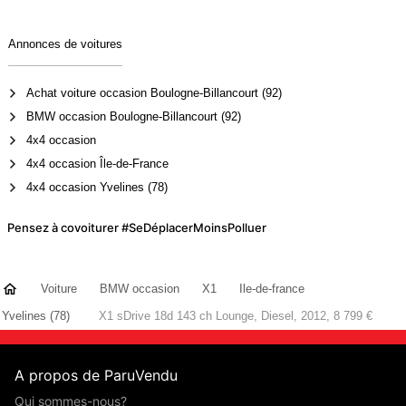
Annonces de voitures
Achat voiture occasion Boulogne-Billancourt (92)
BMW occasion Boulogne-Billancourt (92)
4x4 occasion
4x4 occasion Île-de-France
4x4 occasion Yvelines (78)
Pensez à covoiturer #SeDéplacerMoinsPolluer
Voiture
BMW occasion
X1
Ile-de-france
Yvelines (78)
X1 sDrive 18d 143 ch Lounge, Diesel, 2012, 8 799 €
A propos de ParuVendu
Qui sommes-nous?