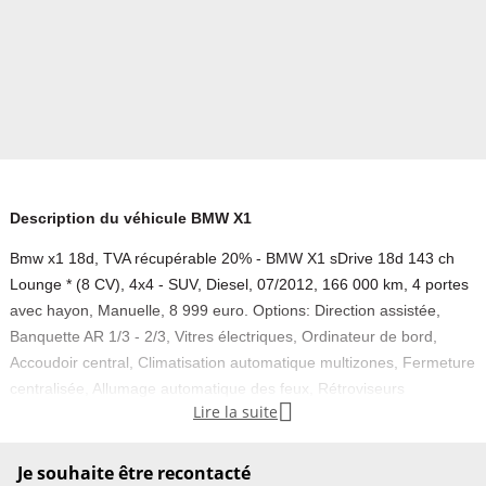
Description du véhicule BMW X1
Bmw x1 18d, TVA récupérable 20% - BMW X1 sDrive 18d 143 ch
Lounge * (8 CV), 4x4 - SUV, Diesel, 07/2012, 166 000 km, 4 portes
avec hayon, Manuelle, 8 999 euro. Options: Direction assistée,
Banquette AR 1/3 - 2/3, Vitres électriques, Ordinateur de bord,
Accoudoir central, Climatisation automatique multizones, Fermeture
centralisée, Allumage automatique des feux, Rétroviseurs

Lire la suite
électriques, Filtres à particules (FAP), ABS, Antipatinage (ASR),
Airbags frontaux + latéraux, Contrôle de stabilité (ESP), Régulateur
de vitesse, gros dossier d'entretien
Je souhaite être recontacté