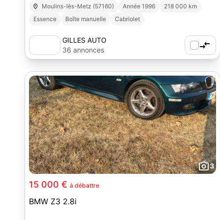
Moulins-lès-Metz (57160)
Année 1996
218 000 km
Essence
Boîte manuelle
Cabriolet
GILLES AUTO
36 annonces
3
15 000 €
à débattre
BMW Z3 2.8i