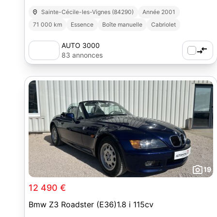
Sainte-Cécile-les-Vignes (84290)
Année 2001
71 000 km
Essence
Boîte manuelle
Cabriolet
AUTO 3000
83 annonces
19
12 490 €
Bmw Z3 Roadster (E36)1.8 i 115cv