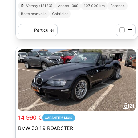
Vornay (18130)
Année 1999
107 000 km
Essence
Boîte manuelle
Cabriolet
Particulier
21
14 990 €
GARANTIE 6 MOIS
BMW Z3 1.9 ROADSTER