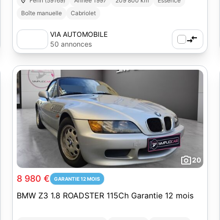
Férin (59169)
Année 1997
209 800 km
Essence
Boîte manuelle
Cabriolet
VIA AUTOMOBILE
50 annonces
20
8 980 €
GARANTIE 12 MOIS
BMW Z3 1.8 ROADSTER 115Ch Garantie 12 mois