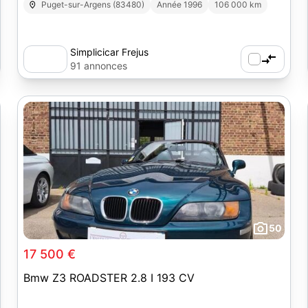
Puget-sur-Argens (83480)
Année 1996
106 000 km
Simplicicar Frejus
91 annonces
50
17 500 €
Bmw Z3 ROADSTER 2.8 I 193 CV