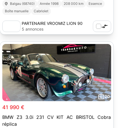
Balgau (68740)
Année 1998
208 000 km
Essence
Boîte manuelle
Cabriolet
PARTENAIRE VROOMIZ LION 90
5 annonces
20
41 990 €
BMW Z3 3.0i 231 CV KIT AC BRISTOL Cobra
réplica