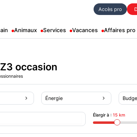
Accès pro
ain
Animaux
Services
Vacances
Affaires pro
Z3 occasion
essionnaires
Énergie
Budge
Élargir à :
15 km