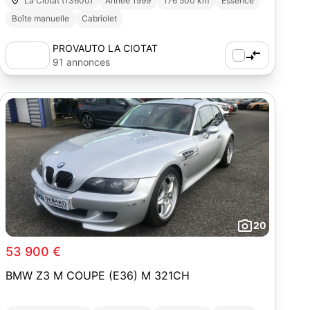
La Ciotat (13600)
Année 1999
176 500 km
Essence
Boîte manuelle
Cabriolet
PROVAUTO LA CIOTAT
91 annonces
20
53 900 €
BMW Z3 M COUPE (E36) M 321CH