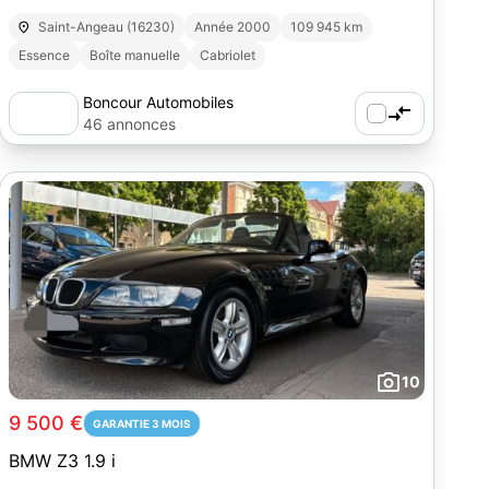
Saint-Angeau (16230)
Année 2000
109 945 km
Essence
Boîte manuelle
Cabriolet
Boncour Automobiles
46 annonces
10
9 500 €
GARANTIE 3 MOIS
BMW Z3 1.9 i