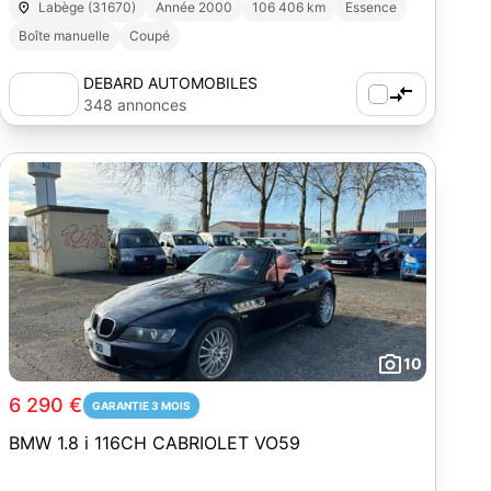
Labège (31670)
Année 2000
106 406 km
Essence
Boîte manuelle
Coupé
DEBARD AUTOMOBILES
348 annonces
10
6 290 €
GARANTIE 3 MOIS
BMW 1.8 i 116CH CABRIOLET VO59