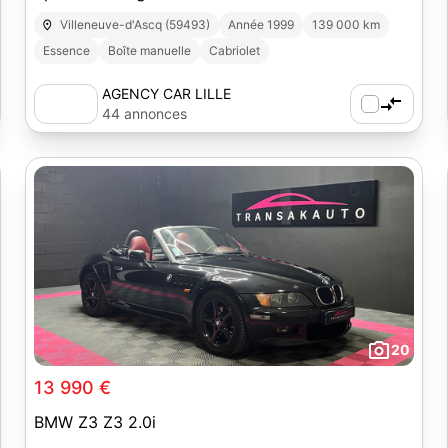
Villeneuve-d'Ascq (59493)
Année 1999
139 000 km
Essence
Boîte manuelle
Cabriolet
AGENCY CAR LILLE
44 annonces
20
13 990 €
BMW Z3 Z3 2.0i