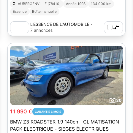
AUBERGENVILLE (78410)
Année 1998
134 000 km
Essence
Boîte manuelle
L'ESSENCE DE L'AUTOMOBILE -
AUBERGENVILLE
7 annonces
30
11 990 €
GARANTIE 6 MOIS
BMW Z3 ROADSTER 1.9 140ch - CLIMATISATION -
PACK ELECTRIQUE - SIEGES ÉLECTRIQUES