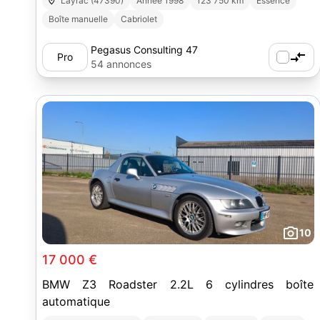
Layrac (47390)
Année 1998
123 750 km
Essence
Boîte manuelle
Cabriolet
Pegasus Consulting 47
Pro
54 annonces
10
17 000 €
BMW Z3 Roadster 2.2L 6 cylindres boîte
automatique