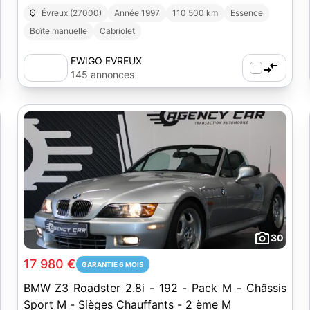
Évreux (27000)
Année 1997
110 500 km
Essence
Boîte manuelle
Cabriolet
EWIGO EVREUX
145 annonces
30
17 980 €
GARANTIE 6 MOIS
BMW Z3 Roadster 2.8i - 192 - Pack M - Châssis
Sport M - Sièges Chauffants - 2 ème M