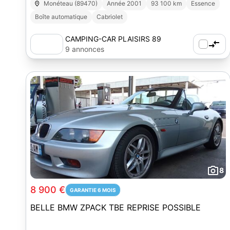
Monéteau (89470)
Année 2001
93 100 km
Essence
Boîte automatique
Cabriolet
CAMPING-CAR PLAISIRS 89
9 annonces
8
8 900 €
GARANTIE 6 MOIS
BELLE BMW ZPACK TBE REPRISE POSSIBLE