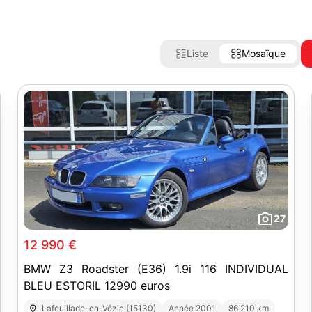
Liste
Mosaïque
27
12 990 €
BMW Z3 Roadster (E36) 1.9i 116 INDIVIDUAL
BLEU ESTORIL 12990 euros
Lafeuillade-en-Vézie (15130)
Année 2001
86 210 km