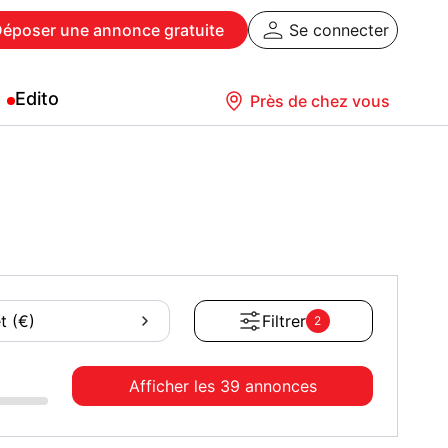
Déposer
une annonce gratuite
Se connecter
Edito
Près de chez vous
t (€)
Filtrer
2
Afficher les
39 annonces