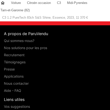
Voiture
Citroën occasion
C3
Midi-Pyrenées
Tarn-et-Garonne (82)
C3 1.2 PureTech 83ch S&S Shine, Essence, 2023, 11 370 €
A propos de ParuVendu
Qui sommes-nous?
Nos solutions pour les pros
Recrutement
Témoignages
Presse
Applications
Nous contacter
Aide - FAQ
Liens utiles
Vos suggestions