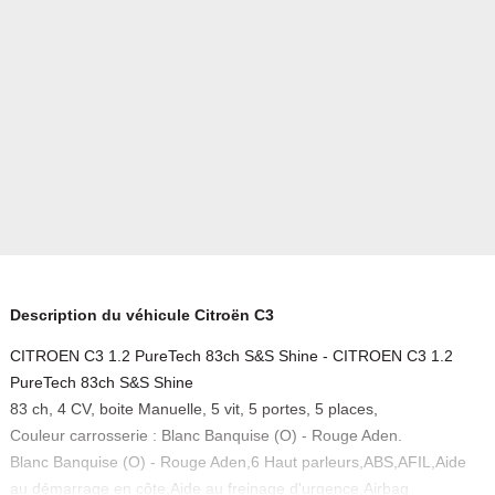
Description du véhicule Citroën C3
CITROEN C3 1.2 PureTech 83ch S&S Shine - CITROEN C3 1.2
PureTech 83ch S&S Shine
83 ch, 4 CV, boite Manuelle, 5 vit, 5 portes, 5 places,
Couleur carrosserie : Blanc Banquise (O) - Rouge Aden.
Blanc Banquise (O) - Rouge Aden,6 Haut parleurs,ABS,AFIL,Aide
au démarrage en côte,Aide au freinage d'urgence,Airbag