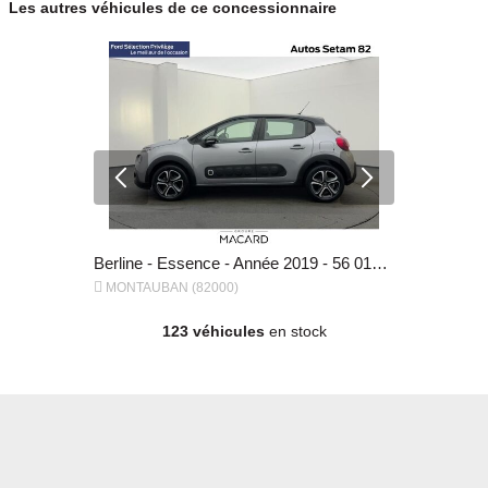
Les autres véhicules de ce concessionnaire
Berline - BioEthanol - Année 2023 - 28 266 km, 17 980 €
Berline - Essence - Année 2019 - 56 018 km, 9 780 €


MONTAUBAN (82000)
MONTAUBAN
123 véhicules
en stock