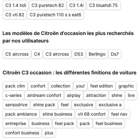
C3 1.4 hdi
C3 puretech 82
C3 1.4i
C3 bluehdi 75
C3 vti 82
C3 puretech 110 s s eat6
Les modèles de Citroën d'occasion les plus recherchés
par nos utilisateurs
C5 aircross
C4
C3 aircross
DS3
Berlingo
Ds7
Citroën C3 occasion : les différentes finitions de voiture
pack clim
confort
collection
you!
feel edition
graphic
c-series
airdream confort
airplay
attraction
shine
live
sensodrive
shine pack
feel
exclusive
exclusive a
pack ambiance
shine business
vti 68 confort
feel nav
entreprise
business
feel pack
pack
feel business
confort business
plus