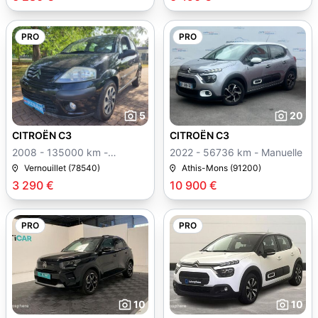
PRO
PRO
5
20
CITROËN C3
CITROËN C3
2008 - 135000 km -
2022 - 56736 km - Manuelle
Manuelle
Vernouillet (78540)
Athis-Mons (91200)
3 290 €
10 900 €
PRO
PRO
10
10