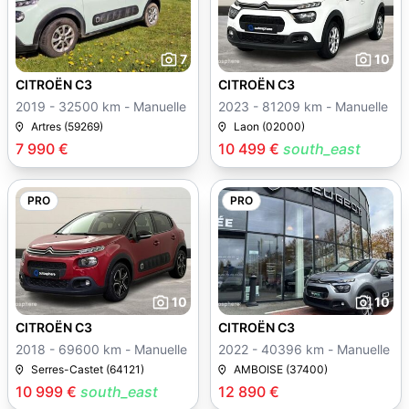
7
10
CITROËN C3
CITROËN C3
2019 - 32500 km - Manuelle
2023 - 81209 km - Manuelle
Artres (59269)
Laon (02000)
7 990 €
10 499 €
south_east
PRO
PRO
10
10
CITROËN C3
CITROËN C3
2018 - 69600 km - Manuelle
2022 - 40396 km - Manuelle
Serres-Castet (64121)
AMBOISE (37400)
10 999 €
south_east
12 890 €