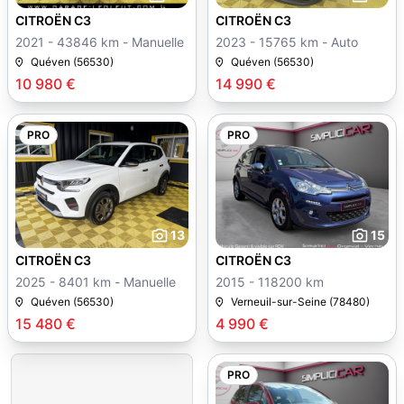
CITROËN C3
CITROËN C3
2021 - 43846 km - Manuelle
2023 - 15765 km - Auto
Quéven (56530)
Quéven (56530)
10 980 €
14 990 €
PRO
PRO
13
15
CITROËN C3
CITROËN C3
2025 - 8401 km - Manuelle
2015 - 118200 km
Quéven (56530)
Verneuil-sur-Seine (78480)
15 480 €
4 990 €
PRO