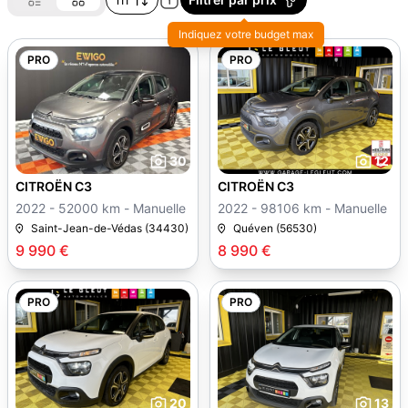
Indiquez votre budget max
PRO
PRO
30
12
CITROËN C3
CITROËN C3
2022 - 52000 km - Manuelle
2022 - 98106 km - Manuelle
Saint-Jean-de-Védas (34430)
Quéven (56530)
9 990 €
8 990 €
PRO
PRO
20
13