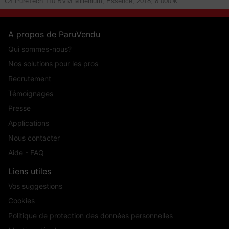
C4 PureTech 110 BVM Millenium, Essence, 2018, 8 000 €
A propos de ParuVendu
Qui sommes-nous?
Nos solutions pour les pros
Recrutement
Témoignages
Presse
Applications
Nous contacter
Aide - FAQ
Liens utiles
Vos suggestions
Cookies
Politique de protection des données personnelles