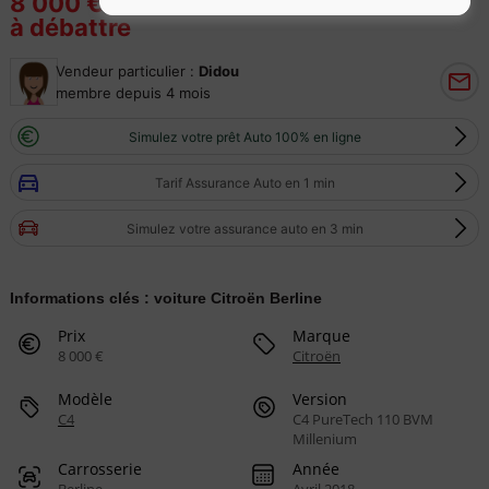
8 000 €
à débattre
Vendeur particulier :
Didou
membre depuis 4 mois
Simulez votre prêt Auto 100% en ligne
Tarif Assurance Auto en 1 min
Simulez votre assurance auto en 3 min
Informations clés : voiture Citroën Berline
Prix
Marque
8 000 €
Citroën
Modèle
Version
C4
C4 PureTech 110 BVM
Millenium
Carrosserie
Année