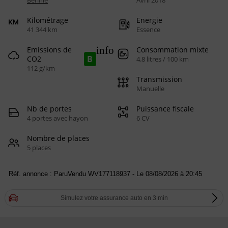
Berline
Avril 2018
Kilométrage
Energie
41 344 km
Essence
info
Emissions de
Consommation mixte
B
CO2
4.8 litres / 100 km
112 g/km
Transmission
Manuelle
Nb de portes
Puissance fiscale
4 portes avec hayon
6 CV
Nombre de places
5 places
Réf. annonce : ParuVendu WV177118937 - Le 08/08/2026 à 20:45
Simulez votre assurance auto en 3 min