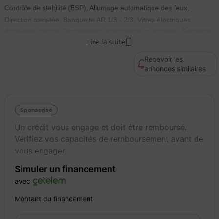
Contrôle de stabilité (ESP), Allumage automatique des feux,
Direction assistée, Banquette AR 1/3 - 2/3, Vitres électriques,
Accoudoir central, Climatisation automatique multizones, Fermeture

Lire la suite
centralisée.
Recevoir les
Couleur
Puissance réelle
annonces similaires
Gris foncé
110
Sponsorisé
Un crédit vous engage et doit être remboursé.
Vérifiez vos capacités de remboursement avant de
vous engager.
Simuler un financement
avec
Montant du financement