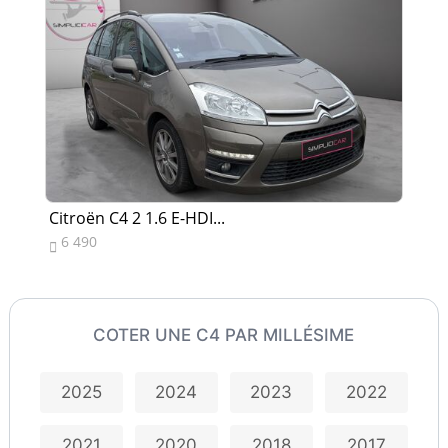
Citroën C4 2 1.6 E-HDI...
Ci
6 490
4


COTER UNE C4 PAR MILLÉSIME
2025
2024
2023
2022
2021
2020
2018
2017