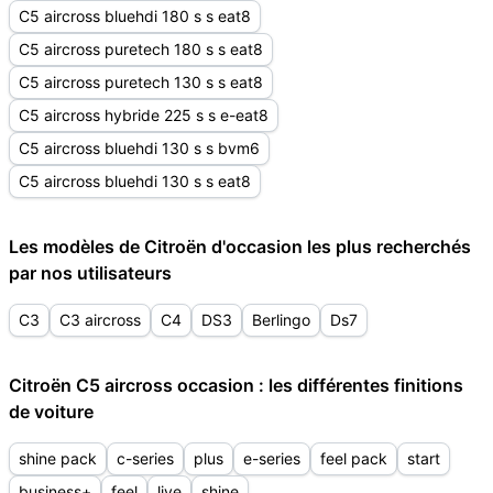
C5 aircross bluehdi 180 s s eat8
C5 aircross puretech 180 s s eat8
C5 aircross puretech 130 s s eat8
C5 aircross hybride 225 s s e-eat8
C5 aircross bluehdi 130 s s bvm6
C5 aircross bluehdi 130 s s eat8
Les modèles de Citroën d'occasion les plus recherchés
par nos utilisateurs
C3
C3 aircross
C4
DS3
Berlingo
Ds7
Citroën C5 aircross occasion : les différentes finitions
de voiture
shine pack
c-series
plus
e-series
feel pack
start
business+
feel
live
shine