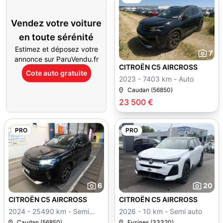
Vendez votre voiture
en toute sérénité
Estimez et déposez votre
7
annonce sur ParuVendu.fr
CITROËN C5 AIRCROSS
Cote auto gratuite
2023 - 7403 km - Auto
Caudan (56850)
23 500 €
PRO
PRO
6
20
CITROËN C5 AIRCROSS
CITROËN C5 AIRCROSS
2024 - 25490 km - Semi
2026 - 10 km - Semi auto
auto
Caudan (56850)
Eysines (33320)