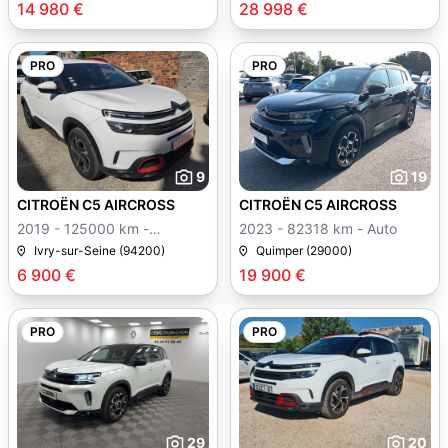
14 980 €
28 998 €
PRO
PRO
9
19
CITROËN C5 AIRCROSS
CITROËN C5 AIRCROSS
2019 - 125000 km -
2023 - 82318 km - Auto
Manuelle
Ivry-sur-Seine (94200)
Quimper (29000)
6 900 €
19 900 €
PRO
PRO
29
20