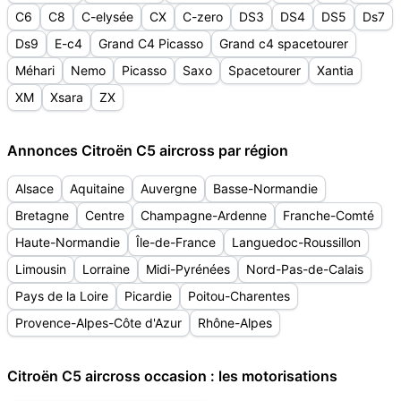
C6
C8
C-elysée
CX
C-zero
DS3
DS4
DS5
Ds7
Ds9
E-c4
Grand C4 Picasso
Grand c4 spacetourer
Méhari
Nemo
Picasso
Saxo
Spacetourer
Xantia
XM
Xsara
ZX
Annonces Citroën C5 aircross par région
Alsace
Aquitaine
Auvergne
Basse-Normandie
Bretagne
Centre
Champagne-Ardenne
Franche-Comté
Haute-Normandie
Île-de-France
Languedoc-Roussillon
Limousin
Lorraine
Midi-Pyrénées
Nord-Pas-de-Calais
Pays de la Loire
Picardie
Poitou-Charentes
Provence-Alpes-Côte d'Azur
Rhône-Alpes
Citroën C5 aircross occasion : les motorisations