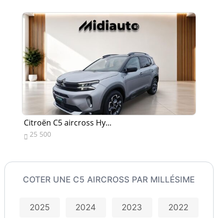
Citroën C5 aircross Hy...
Cit
25 500
1


COTER UNE C5 AIRCROSS PAR MILLÉSIME
2025
2024
2023
2022