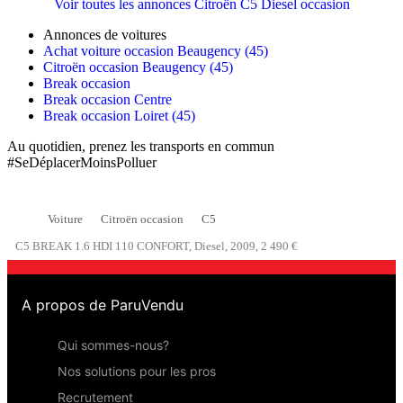
Voir toutes les annonces Citroën C5 Diesel occasion
Annonces de voitures
Achat voiture occasion Beaugency (45)
Citroën occasion Beaugency (45)
Break occasion
Break occasion Centre
Break occasion Loiret (45)
Au quotidien, prenez les transports en commun
#SeDéplacerMoinsPolluer
Voiture
Citroën occasion
C5
C5 BREAK 1.6 HDI 110 CONFORT, Diesel, 2009, 2 490 €
A propos de ParuVendu
Qui sommes-nous?
Nos solutions pour les pros
Recrutement